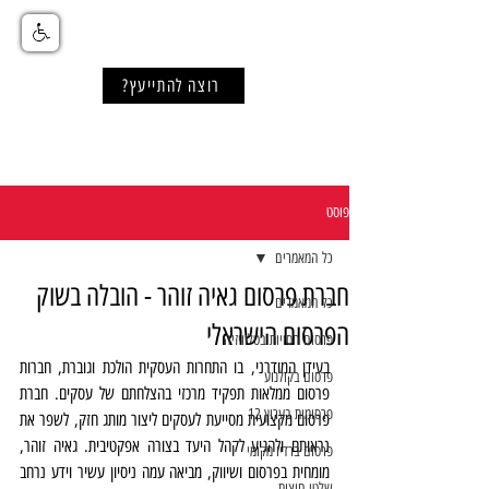
רוצה להתייעץ?
פוסט
כל המאמרים
חברת פרסום גאיה זוהר - הובלה בשוק
כל המאמרים
הפרסום הישראלי
פרסום חסויות בטלוויזיה
בעידן המודרני, בו התחרות העסקית הולכת וגוברת, חברות 
פרסום בקולנוע
פרסום ממלאות תפקיד מרכזי בהצלחתם של עסקים. חברת 
פרסומות בערוץ 12
פרסום מקצועית מסייעת לעסקים ליצור מותג חזק, לשפר את 
נראותם ולהגיע לקהל היעד בצורה אפקטיבית. גאיה זוהר, 
פרסום ברדיו מקומי
מומחית בפרסום ושיווק, מביאה עמה ניסיון עשיר וידע נרחב 
שלטי חוצות