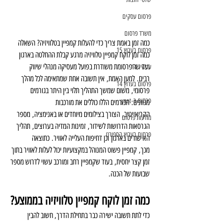
פרסום עסקים
משרד פרסום
כמה זמן באמת צריך כדי להעלות קמפיין בטלוויזיה? השאלה 
פרסום בערוץ 15
כמה זמן לוקח קמפיין טלוויזיה מרגע קבלת ההחלטה בארגון 
ועד שהפרסומת משודרת בפועל מעסיקה מנהלי שיווק 
עכשיו 14
רבים. למען האמת, אין תשובה אחת שמתאימה לכל מהלך 
פרסום בערוץ 14
פרסומי, משום שמשך התהליך תלוי בין היתר בגורמים 
פרסום ב-ynet
מגוונים. הגורמים הללו כוללים את מורכבות 
הקריאייטיב, הצורך בצילומים מיוחדים או באנימציה, מספר 
מודעות פרסום
הגרסאות הדרושות לשידור, זמינות המדיה בערוצים, תהליך 
פרסום בערוץ הספורט
האישורים בארגון וכן דחיפות העלייה לאוויר. כתוצאה 
מכך, קמפיין פשוט המנוהל במקצועיות יכול לעלות לאוויר בתוך 
זמן קצר יחסית, בעוד שקמפיין רחב ומורכב עשוי לדרוש מספר 
שבועות של הכנה.
כמה זמן לוקח קמפיין טלוויזיה בממוצע?
כדי לתת תשובה ישירה כבר בתחילת הדרך, חשוב להבין 