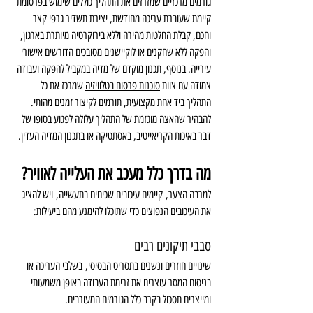
גורמים מרכזיים שמזרזים את התהליך כוללים שימוש בפרסומת 
קיימת שעוברת עריכה מחודשת, יצירת תשדיר גרפי קצר 
וחכם, קבלת החלטות מהירה וללא בירוקרטיה מיותרת בארגון, 
והפקה ללא שחקנים או לוקיישנים מסובכים הדורשים אישורי 
עירייה. בנוסף, תכנון מוקדם של מדיה במקביל להפקה ועבודה 
צמודה עם צוות 
סוכנות פרסום בטלוויזיה
 שמרכז את כל 
התהליך ביד אחת מקצועית, תורמים לקיצור זמנים מהותי. 
להבהיר שהאצה מוגזמת של התהליך עלולה לפגוע בסופו של 
דבר באיכות הקריאייטיב, באסתטיקה או בתכנון המדיה העדין.
מה בדרך כלל מעכב את העלייה לאוויר?
למרבה הצער, קיימים עיכובים שכיחים בתעשייה, ויש להציג 
את העיכובים הנפוצים כדי שתוכלו להימנע מהם ביעילות:
סבבי תיקונים רבים
שינויים חוזרים ונשנים בתסריט הבסיסי, בשלבי העריכה או 
בניסוח המסר עוצרים את זרימת העבודה באופן משמעותי 
ומייצרים תסכול בקרב כלל הגורמים המעורבים.