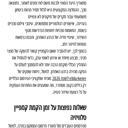
מתאריך היעד הסופי ולבנות משם לוח זמנים לאחור. כתוצאה 
מכך, ההמלצה המקצועית היא לכלול תמיד מרווח ביטחון 
משמעותי עבור מקרים של תיקונים לא צפויים 
בעריכה, אישורים רגולטוריים מתמשכים, עיכובי צילום טכניים 
בשטח, התאמות טכניות דחופות הנדרשות מגוף 
השידור, שינויי מדיה של הרגע האחרון, והכנת גרסאות 
נוספות לפיזור רחב.
בנוסף לכך, יש להסביר שאם הקמפיין קשור להשקה של מוצר 
חגיגי, מבצע מיוחד או אירוע לאומי ענק, כדאי להתחיל את 
התהליך הכללי מוקדם הרבה יותר ולא להסתמך לעולם על 
הפקה מהירה ברגע האחרון. למשל, ניתוח שווקים של 
eMarketer לשנת 2026
 מוכיח שתקציבי הפרסום הכלליים 
רק גדלים בקצב מסחרר, מה שמעצים את התחרות העסקית 
על כל רצועת שידור פנויה.
שאלות נפוצות על זמן הקמת קמפיין 
טלוויזיה
מפרסמים העובדים מול משרד פרסום הממוקם במרכז, למשל 