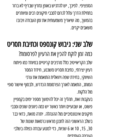
הספציפי. לפיכך, יש להדגיש באופן נחרץ שבריף לא ברור 
בתחילת הדרך עלול לגרום לסבבי תיקונים רבים ומיותרים 
בהמשך, מה שיאריך משמעותית את זמן העבודה ויבזבז 
משאבים יקרים.
שלב שני: גיבוש קונספט וכתיבת תסריט
כמה זמן לוקח להכין את הרעיון לפרסומת?
שלב הקריאייטיב כולל מרכיבים קריטיים במיוחד כמו פיתוח 
רעיון יצירתי, כתיבת תסריט משכנע, חידוד המסר 
השיווקי, בחירת שפה ויזואלית התואמת את ערכי 
המותג, התאמה לאורך הפרסומת הנדרש, ולבסוף אישור סופי 
מול הלקוח.
בעקבות זאת, תהליך זה יכול להימשך מספר ימים בקמפיין 
פשוט, או שבועיים ויותר כאשר יש כמה כיוונים שונים וסבבי 
תיקונים אינטנסיביים מול ההנהלה. יתרה מזאת, כדאי כבר 
בשלב הראשוני הזה לתכנן מראש גרסאות שונות של 
30, 15, 10 או 6 שניות, כדי למנוע עבודה כפולה בשלבי 
העריכה העתידיים.