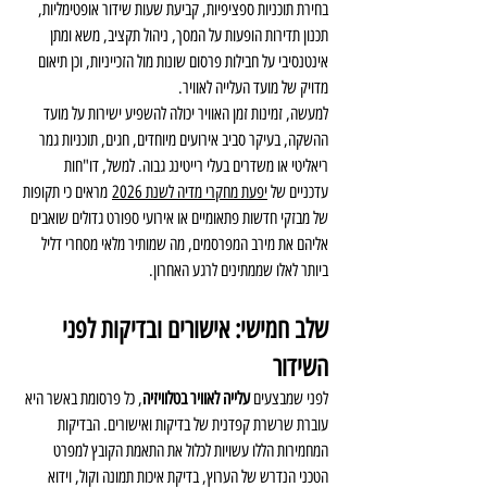
בחירת תוכניות ספציפיות, קביעת שעות שידור אופטימליות, 
תכנון תדירות הופעות על המסך, ניהול תקציב, משא ומתן 
אינטנסיבי על חבילות פרסום שונות מול הזכייניות, וכן תיאום 
מדויק של מועד העלייה לאוויר.
למעשה, זמינות זמן האוויר יכולה להשפיע ישירות על מועד 
ההשקה, בעיקר סביב אירועים מיוחדים, חגים, תוכניות גמר 
ריאליטי או משדרים בעלי רייטינג גבוה. למשל, דו"חות 
עדכניים של 
יפעת מחקרי מדיה לשנת 2026
 מראים כי תקופות 
של מבזקי חדשות פתאומיים או אירועי ספורט גדולים שואבים 
אליהם את מירב המפרסמים, מה שמותיר מלאי מסחרי דליל 
ביותר לאלו שממתינים לרגע האחרון.
שלב חמישי: אישורים ובדיקות לפני 
השידור
לפני שמבצעים 
עלייה לאוויר בטלוויזיה
, כל פרסומת באשר היא 
עוברת שרשרת קפדנית של בדיקות ואישורים. הבדיקות 
המחמירות הללו עשויות לכלול את התאמת הקובץ למפרט 
הטכני הנדרש של הערוץ, בדיקת איכות תמונה וקול, וידוא 