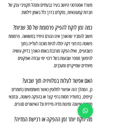
משרד אסטרטגי היושב בעיר גבעתיים ומנהל תקציבי ענק של 
חברות קמעונאיות, נתקלים בדרך כלל באותן דילמות:
כמה זמן לוקח להפיק פרסומת של 30 שניות?
חשוב להסביר שהאורך אינו הגורם היחיד במשוואה. פרסומת 
פשוטה בת חצי דקה יכולה להיות מוכנה לעלייה בתוך 
כשבועיים, ואילו הפקה מורכבת באותו האורך בדיוק עשויה 
להימשך מספר שבועות בשל ריבוי ימי עבודה ואפקטים 
מיוחדים שמייקרים ומעכבים.
האם אפשר לעלות בטלוויזיה תוך שבוע?
כן, המהלך הזה אפשרי לחלוטין כאשר משתמשים בחומרים 
קיימים, בתשדיר חסות גרפי קצר או בהפקה פשוטה, ובתנאי 
מחמיר שישנה זמינות מדיה מיידית וכל האישורים סגורים.
מה לוקח יותר זמן ההפקה או רכישת המדיה?
הדבר משתנה ממקרה למקרה. בקמפיינים מורכבים 
במיוחד, ההפקה היא לרוב השלב הארוך יותר שמכתיב את 