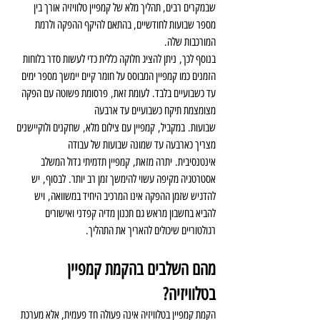
שבמקרים רבים, תהליך מלא של קמפיין טלוויזיה אורך בין 
מספר שבועות לחודשיים, בהתאם להיקף ההפקה ולרמת 
המורכבות שלה.
בנוסף לכך, ניתן להציג חלוקה כללית כדי לעשות סדר בלוחות 
הזמנים כמו קמפיין המבוסס על חומר קיים יימשך מספר ימים 
עד כשבועיים בלבד. לעומת זאת, פרסומת פשוטה עם הפקה 
מצומצמת תיקח כשבועיים עד ארבעה 
שבועות. במקביל, קמפיין עם צילום מלא, שחקנים ולוקיישנים 
מצריך כארבעה עד שמונה שבועות של עבודה 
אינטנסיבית. יתרה מזאת, קמפיין תדמיתי גדול המשלב 
אסטרטגיה מקיפה עשוי להימשך זמן רב יותר. לבסוף, יש 
להדגיש שזמן ההפקה אינו המרכיב היחיד במשוואה, ויש 
להביא בחשבון מראש גם תכנון מדיה קפדני ואישורים 
רגולטוריים שיכולים להאריך את התהליך.
מהם השלבים בהקמת קמפיין 
בטלוויזיה?
הקמת קמפיין בטלוויזיה אינה פעולה חד פעמית, אלא מערכת 