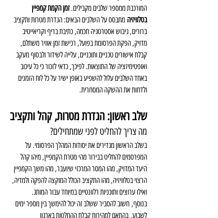
המורכבת ממספר שלבים מקבילים. 
זמן הקמת קמפיין 
בטלוויזיה
 מתבסס על השלבים הבאים: הגדרת מטרות ותקציב 
ברורים, גיבוש אסטרטגיה חכמה, כתיבת בריף וקריאייטיב 
מדויק, הפקת הפרסומת בפועל, רכישת זמן אוויר משתלם, 
קבלת אישורים טכניים ותוכניים, עלייה לשידור ולבסוף מעקב 
ואופטימיזציה של התוצאות. לפיכך, כדאי לזכור כי כל עיכוב 
באחד השלבים עלול להשפיע באופן ישיר על כל לוח הזמנים 
ולדחות את ההשקה המסחרית.
שלב ראשון: הגדרת מטרות, קהל ותקציב
מה צריך להחליט לפני שמתחילים?
בשלב הראשון מגדירים את יסודות המהלך הפרסומי. על 
המפרסמים להחליט בבירור מהי מטרת הקמפיין, מיהו קהל 
היעד המדויק, מהו המסר המרכזי שיועבר, מהו משך הקמפיין 
הרצוי בטלוויזיה, מהו התקציב הכולל המוקצה להפקה ולמדיה, 
ואילו ערוצים ותוכניות רלוונטיים במיוחד עבור המותג.
בנוסף, חשוב להסביר ששלב זה יכול להימשך בין מספר ימים 
לשבוע, בהתאם למהירות קבלת ההחלטות בארגון 