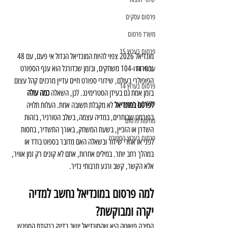
פרסום עסקים
משרד פרסום
פרסום בערוץ 15
מונדיאל 2026 צפוי להיות המונדיאל הגדול אי פעם, עם 48 
נבחרות ו-104 משחקים, ובזמן שכדורגל הוא ענף הספורט 
עכשיו 14
הפופולרי בעולם, שידורי ספורט חיים עדיין מרכזים קהל עצום 
פרסום בערוץ 14
בזמן אמת גם בעידן הסטרימינג. לכן, השאלה 
כמה עולה 
פרסום ב-ynet
לפרסם במונדיאל
 לא מקבלת תשובה אחת. העלות תלויה 
בפורמט שבוחרים, במדיה עצמה, בשלב הטורניר, בזהות 
מודעות פרסום
השדרן או הזכיין, בשעת המשחק, באורך התשדיר, בחסות 
פרסום בערוץ הספורט
לפני או אחרי שידור ובשאלה האם מדובר בספוט בודד או 
במהלך רחב יותר. במילים אחרות, אתם לא קונים רק זמן אוויר, 
אלא הקשר, קשב ורגע תרבותי נדיר.
למה פרסום במונדיאל נחשב למדיה 
יקרה ומבוקשת?
הסיבה פשוטה היא שהמונדיאל יושב בדיוק בנקודת המפגש 