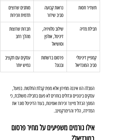
תשדיר חסות
נראות קבועה 
מותגים שרוצים 
סביב שידור
תדמית וזכירות
חבילת מדיה
שילוב טלוויזיה, 
חברות שרוצות 
דיגיטל, אולפן 
מהלך רחב
וסושיאל
קמפיין דיגיטלי 
פרסום ברשתות 
עסקים עם תקציב 
סביב המונדיאל
ובגוגל
גמיש יותר
הטבלה הזו איננה מחירון אלא מפת קבלת החלטות. בפועל, 
עסקים בינוניים וגדולים בוחרים לא פעם בחבילה משולבת, כי 
המסך הגדול מייצר זכירות ואמינות, בעוד הדיגיטל סוגר את 
המדידה, הליד והרימרקטינג.
אילו גורמים משפיעים על מחיר פרסום 
במונדיאל?