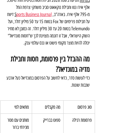
בצרפת
 הציעה בשנת 2026 חבילת חסות בסיסית החל מ-550 
אלף אירו נטו וחבילת נוקאאוט סביב משחקי צרפת החל 
מ-795 אלף אירו. בארה"ב,
ports Business Journal
S
 דיווח 
על חבילות פרימיום של Fox בטווח 15 עד 50 מיליון דולר, ועל 
Telemundo בטווח 20 עד 30 מיליון דולר. זה כמובן לא מחיר 
השוק הישראלי, אבל זו דוגמה מצוינת לכך ש"חסות מונדיאל" 
יכולה להיות מוצר מקומי פשוט או נכס עולמי ענק.
מה ההבדל בין פרסומת, חסות וחבילת 
מדיה במונדיאל?
כדי לעשות סדר, כדאי לחשוב על הפרסום במונדיאל כעל ארבע 
שכבות שונות. 
סוג פרסום
מה מקבלים
מתאים למי
פרסומת רגילה
ספוט בברייק
מותגים עם מסר 
מכירתי ברור