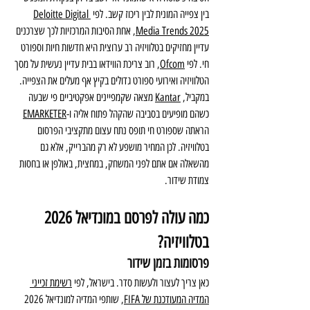
בין צפייה המונית לבין ריכוז קשב. לפי
Deloitte Digital 
Media Trends 2025
, אחת הסיבות המרכזיות לכך שצרכנים 
עדיין מחזיקים בטלוויזיה רב ערוצית היא חדשות חיות וספורט 
חי. לפי 
Ofcom
, רוב צריכת הווידאו בבית עדיין נעשית על מסך 
הטלוויזיה ואירועי ספורט גדולים בקיץ אף מעלים את הצפייה. 
במקביל, 
Kantar
 מצאה שקמפיינים אפקטיביים פי שבעה 
כשהם מופיעים בסביבה שהקהל פתוח אליה ו-
EMARKETER
הראתה שספורט חי תופס נתח עצום מתקציבי הפרסום 
בטלוויזיה. לכן המחיר מושפע לא רק מהברייק, אלא גם 
מהשאלה אם אתם לפני המשחק, במחצית, באולפן או בחסות 
צמודת שידור.
כמה עולה לפרסם במונדיאל 2026 
בטלוויזיה?
פרסומות בזמן שידור
כאן צריך לעצור ולעשות סדר. בישראל, לפי 
רשימת זכייני 
המדיה המעודכנת של FIFA
, שותפי המדיה למונדיאל 2026 