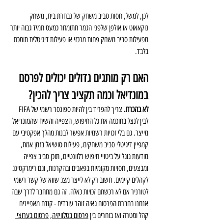
לכן, למשל, חסות סביב משחק של נבחרת בית, משחק 
נוקאאוט או אולפן שלפני הגמר תתומחר כמעט תמיד גבוה יותר 
מפעילות סביב משחק פחות מרכזי או פעילות דיגיטלית תומכת 
בלבד.
האם רק מותגים גדולים יכולים לפרסם 
במונדיאל וכמה תקציב צריך להכין?
לא בהכרח.
 צריך להפריד בין להיות ספונסר רשמי של FIFA 
לבין לנצל בחוכמה את גל החיפוש, הצפייה והשיח שהמונדיאל 
מייצר. גם בלי זכויות רשמיות אפשר לבנות מהלך אפקטיבי עם 
קמפיין דיגיטלי סביב משחקים, פעילות סושיאל בזמן אמת, 
מודעות גוגל על ביטויי חיפוש רלוונטיים, תוכן סביב צפייה 
ומבצעים, חסויות מקומיות בפאבים ובהקרנות, וגם רימרקטינג 
לקהלים קיימים. חשוב רק לא לייצר מצג שווא של קשר רשמי 
לטורניר אם לא רכשתם זכויות כאלה. זה גם מתחבר לדרך שבה 
אנחנו בחברת הפרסום 
גאיה זוהר
 עובדים - קודם מאפיינים 
קהל ומטרה ואז בוחרים בין
פרסום בטלוויזיה
,
פרסום בערוצי 