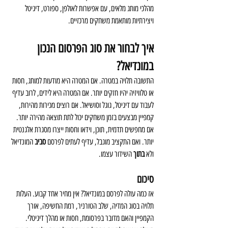
מהלכי מותג מלאים, עם אפשרות לאולפן, ספורט, דיגיטל 
ויצירתיות מותאמת משחקים מרכזיים.
איך לבחור את סוג הפרסום הנכון 
במונדיאל?
התשובה תלויה במטרה. אם המטרה היא מודעות למותג, חסות 
או טלוויזיה יהיו חזקים יותר. אם המטרה היא לידים, לרוב עדיף 
לעבוד עם דיגיטל, גוגל וסושיאל. אם רוצים מכירות מהירות, 
קמפיין מבצעים בזמן משחקים יכול לתת תוצאה מהירה יותר. 
אם מחפשים תדמית, תוכן, וידאו וחסות ייצרו מסגרת אלגנטית 
יותר. ואם התקציב מוגבל, עדיף לעתים לפרסם 
סביב
 המונדיאל 
ולא 
בתוך
 השידור עצמו. 
סיכום
אז כמה עולה לפרסם במונדיאל? אין מחיר אחד קבוע. העלות 
תלויה בסוג המדיה, שלב הטורניר, רמת החשיפה, אורך 
הקמפיין והאם מדובר בפרסומת, חסות או מהלך דיגיטלי. 