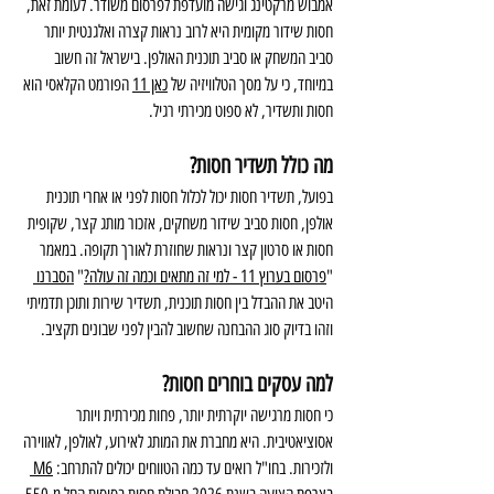
אמבוש מרקטינג וגישה מועדפת לפרסום משודר. לעומת זאת, 
חסות שידור מקומית היא לרוב נראות קצרה ואלגנטית יותר 
סביב המשחק או סביב תוכנית האולפן. בישראל זה חשוב 
במיוחד, כי על מסך הטלוויזיה של 
כאן 11
 הפורמט הקלאסי הוא 
חסות ותשדיר, לא ספוט מכירתי רגיל.
מה כולל תשדיר חסות?
בפועל, תשדיר חסות יכול לכלול חסות לפני או אחרי תוכנית 
אולפן, חסות סביב שידור משחקים, אזכור מותג קצר, שקופית 
חסות או סרטון קצר ונראות שחוזרת לאורך תקופה. במאמר 
"
פרסום בערוץ 11 - למי זה מתאים וכמה זה עולה?
" 
הסברנו 
היטב את ההבדל בין חסות תוכנית, תשדיר שירות ותוכן תדמיתי 
וזהו בדיוק סוג ההבחנה שחשוב להבין לפני שבונים תקציב.
למה עסקים בוחרים חסות?
כי חסות מרגישה יוקרתית יותר, פחות מכירתית ויותר 
אסוציאטיבית. היא מחברת את המותג לאירוע, לאולפן, לאווירה 
ולזכירות. בחו"ל רואים עד כמה הטווחים יכולים להתרחב: 
M6 