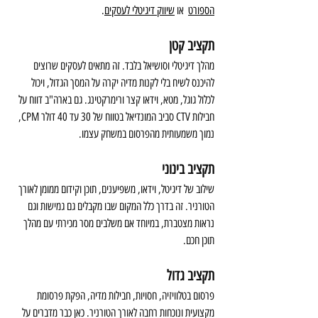
הספורט
 או 
שיווק דיגיטלי לעסקים
.
תקציב קטן
מהלך דיגיטלי וסושיאל בלבד. זה מתאים לעסקים שרוצים 
להיכנס לשיח בלי לקנות מדיה יקרה על המסך הגדול, ויכול 
לכלול גוגל, מטא, וידאו קצר ורימרקטינג. גם בארה"ב דווח על 
חבילות CTV סביב המונדיאל בטווח של 30 עד 40 דולר CPM, 
נמוך משמעותית מהפרסום במשחק עצמו.
תקציב בינוני
שילוב של דיגיטל, וידאו, משפיענים, תוכן וקידום ממומן לאורך 
הטורניר. זה בדרך כלל המקום שבו מקבלים גם גמישות וגם 
נראות מצטברת, במיוחד אם משלבים מסר מכירתי עם מהלך 
תוכן חכם.
תקציב גדול
פרסום בטלוויזיה, חסויות, חבילות מדיה, הפקת פרסומת 
מקצועית ונוכחות רחבה לאורך הטורניר. כאן כבר מדברים על 