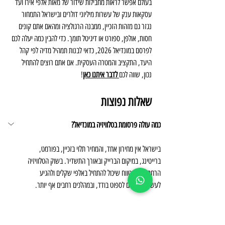
בעולם אפשר לראות מחבילות שידור של מאות אלפי אירו ועד 
עסקאות ענק של עשרות מיליוני דולרים ובישראל התמחור 
נגזר גם מזהות הזכיין, ממבנה הרגולציה ומהאם אתם קונים 
חסות, אולפן, ספורט או דיגיטל תומך. כדי להבין כמה יעלה לכם 
לפרסם במונדיאל 2026, כדאי לבנות תמהיל מדיה לפי קהל 
היעד, התקציב והמטרה העסקית. אם אתם רוצים להתחיל 
נכון, שווה לכם
 לדבר איתנו כאן
!
שאלות נפוצות
כמה עולה פרסומת בטלוויזיה במונדיאל?
בישראל אין מחירון אחד, והמחיר תלוי בזכיין, בפורמט, 
ברייטינג, במיקום הברייק ובאורך התשדיר. בשוק הטלוויזיה 
הרחב רואים טווח שיכול להתחיל באלפי שקלים ולהגיע 
לעשרות אלפים לספוט בודד, ובמהלכים רחבים אף יותר.
כמה עולה תשדיר חסות במונדיאל?