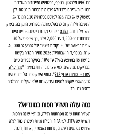
הם IPBC וצ'רלטון. בנוסף, בטלוויזיה הציבורית משודרות 
חסויות ותשדירים בלבד ולא פרסומות מסחריות רגילות. לכן, 
כשעסק שואל כמה עולה לפרסם בטלוויזיה סביב המונדיאל, 
התשובה תלויה קודם כל בפלטפורמה ובפורמט הזמין בה. בשוק 
הישראלי הרחב, 
גלובס
 דיווח כי נקודת רייטינג בפריים טיים 
מתומחרת בכ-1,500 עד 2,000 ש"ח, כך שספוט של 30 
שניות ברצועה של 20 נקודות רייטינג יכול להגיע לכ-40,000 
ש"ח. בנוסף,דווח שבתחילת 2026 מחירי המדיה בקשת 
וברשת עלו בממוצע ב-7% עד 10%, בעיקר בפריים טיים 
ובברייקים מבוקשים. כפי שציינו בזהירות במאמר "
כמה עולה 
לשדר פרסומת בערוץ 12?
", טווחי השוק סביב טלוויזיה יכולים 
לנוע מאלפי שקלים לספוט ועד עשרות אלפי שקלים ובמהלכים 
גדולים גם יותר.
כמה עולה תשדיר חסות במונדיאל?
תשדיר חסות שונה מפרסומת רגילה, ובוודאי שונה מחסות 
רשמית של FIFA. לפי 
FIFA
, חבילת זכויות רשמית יכולה לכלול 
שימוש בסימנים רשמיים, נראות באצטדיון, אירוח, הגנת 