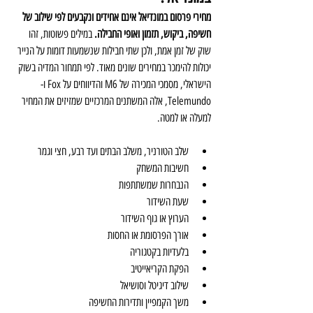
מחירי פרסום במונדיאל אינם אחידים ונקבעים לפי שילוב של 
חשיפה, ביקוש, תזמון ואופי החבילה.
 במילים פשוטות, זהו 
שוק של זמן אמת, ולכן שתי חבילות שנשמעות דומות על הנייר 
יכולות להימכר במחירים שונים מאוד. לפי תמחור המדיה בשוק 
הישראלי, מסמכי המכירה של M6 והדיווחים על Fox ו-
Telemundo, אלה המשתנים המרכזיים שמזיזים את המחיר 
למעלה או למטה.
שלב הטורניר, משלב הבתים ועד רבע, חצי וגמר
חשיבות המשחק
הנבחרות שמשתתפות
שעת השידור
הערוץ או גוף השידור
אורך הפרסומת או החסות
בלעדיות בקטגוריה
הפקת הקריאייטיב
שילוב דיגיטל וסושיאל
משך הקמפיין ותדירות החשיפה