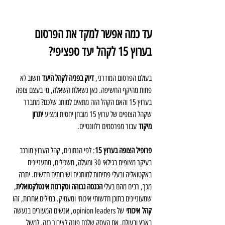
עד כמה אפשר למקד את הפרסום 
בערוץ 15 לקהל יעד ספציפי?
בעולם הפרסום המודרני, 
דיוק בפניה לקהל היעד
 חשוב לא 
פחות מהיקף החשיפה. כאן נשאלת השאלה, מי בעצם צופה 
בערוץ 15 והאם הקהל הזה מתאים למותג שלכם? מתברר 
שקהל הצופים של ערוץ 15 מובחן יחסית ומציע 
יתרון 
מיקוד
 עבור מפרסמים רלוונטיים.
פרופיל הצופה בערוץ 15
: לפי הנתונים, קהל הערוץ מורכב 
בעיקר מצופים בגילאי 30 ומעלה, משכילים, מתעניינים 
באקטואליה ובעלי פתיחות למותגים ושירותים חדשים. יתרה 
מכך, רבים מהם בעלי 
הכנסה גבוהה וסקרנות אינטלקטואלית
, 
שמעוניינים בתוכן חדשותי איכותי ומעמיק. במילים אחרות, זהו 
קהל
איכותי
 של opinion leaders, אנשים המעורים בנעשה 
בארץ ובעולם. אם העסק שלכם פונה לציבור כזה, למשל 