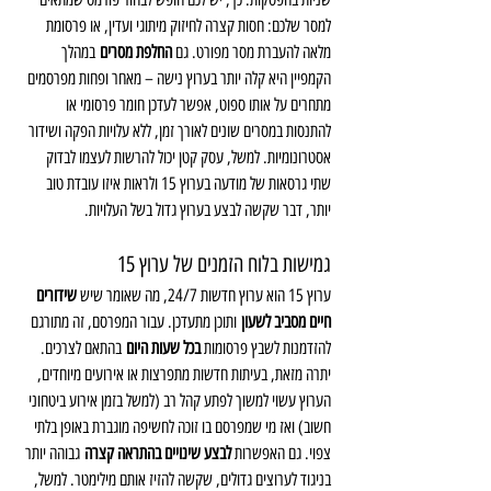
למסר שלכם: חסות קצרה לחיזוק מיתוגי ועדין, או פרסומת 
מלאה להעברת מסר מפורט. גם 
החלפת מסרים
 במהלך 
הקמפיין היא קלה יותר בערוץ נישה – מאחר ופחות מפרסמים 
מתחרים על אותו ספוט, אפשר לעדכן חומר פרסומי או 
להתנסות במסרים שונים לאורך זמן, ללא עלויות הפקה ושידור 
אסטרונומיות. למשל, עסק קטן יכול להרשות לעצמו לבדוק 
שתי גרסאות של מודעה בערוץ 15 ולראות איזו עובדת טוב 
יותר, דבר שקשה לבצע בערוץ גדול בשל העלויות.
גמישות בלוח הזמנים של ערוץ 15
ערוץ 15 הוא ערוץ חדשות 24/7, מה שאומר שיש 
שידורים 
חיים מסביב לשעון
 ותוכן מתעדכן. עבור המפרסם, זה מתורגם 
להזדמנות לשבץ פרסומות 
בכל שעות היום
 בהתאם לצרכים. 
יתרה מזאת, בעיתות חדשות מתפרצות או אירועים מיוחדים, 
הערוץ עשוי למשוך לפתע קהל רב (למשל בזמן אירוע ביטחוני 
חשוב) ואז מי שמפרסם בו זוכה לחשיפה מוגברת באופן בלתי 
צפוי. גם האפשרות 
לבצע שינויים בהתראה קצרה
 גבוהה יותר 
בניגוד לערוצים גדולים, שקשה להזיז אותם מילימטר. למשל, 