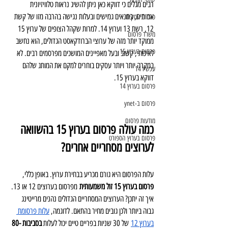
רבים מגלים כי דווקא כאן ניתן להשיג נראות טלוויזיונית 
אמיתית, בתנאים גמישים ובעלות נגישה בהרבה מזו של קשת 
פרסום עסקים
12, רשת 13 וערוץ 14. למרות שקהל הצופים של ערוץ 15 
משרד פרסום
ממוקד יותר מזה של ערוצי הברודקאסט הגדולים, הוא נחשב 
פרסום בערוץ 15
לאיכותי, קשוב ובעל מאפיינים המושכים מפרסמים רבים. לא 
במקרה יותר ויותר עסקים בוחרים למקם את המותג שלהם 
עכשיו 14
דווקא בערוץ 15.
פרסום בערוץ 14
פרסום ב-ynet
מודעות פרסום
כמה עולה פרסום בערוץ 15 בהשוואה 
פרסום בערוץ הספורט
לערוצים מסחריים אחרים?
עלות הפרסום היא גורם מכריע בבחירת ערוץ. באופן כללי, 
פרסום בערוץ 15 זול משמעותית
 מפרסום בערוצים 12 או 13. 
איך זה יתכן? הערוצים המסחריים הגדולים נהנים מרייטינג 
גבוה ביותר ולכן גובים מחיר בהתאם. לדוגמה, 
עלות פרסומת 
בערוץ 12
 של 30 שניות בפריים טיים יכול לעלות 
בסביבות 80-