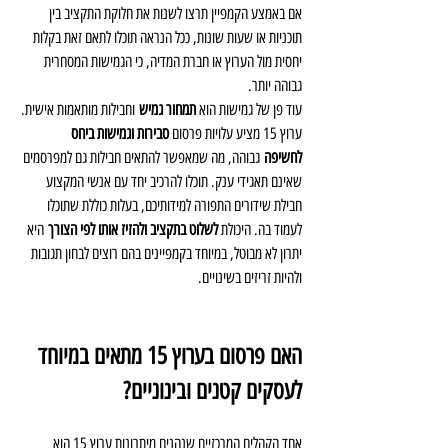
אם באמצע הקמפיין תרצו לשנות את חלוקת התקציב בין 
תוכניות או שעות שונות, ככל הנראה תוכלו לתאם זאת בקלות 
יחסית מול הערוץ או חברת המדיה, כי הגמישות המסחרית 
גבוהה יותר.
עוד פן של גמישות הוא 
תמחור גמיש
 וחבילות מותאמות אישית. 
ערוץ 15 מציע עלויות פרסום 
סבירות וגמישות ביחס 
לחשיפה
 גבוהה, מה שמאפשר להתאים חבילות גם למפרסמים 
שאינם תאגידי ענק. תוכלו להרכיב יחד עם אנשי המקצוע 
חבילת שידורים התפורה למידותיכם, בעלות כוללת שתוכלו 
לעמוד בה. היכולת 
לשלוט בתקציב ולהזיז אותו לפי הצורך
 היא 
יתרון לא מבוטל, במיוחד בקמפיינים בהם רוצים לבחון תגובות 
ולהיות זריזים בשינויים.
האם פרסום בערוץ 15 מתאים במיוחד 
לעסקים קטנים ובינוניים?
אחד הקהלים המרכזיים שנהנים מיתרונות ערוץ 15 הוא 