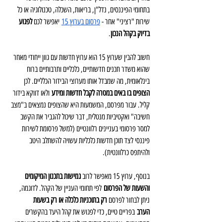
בתחומי הפיננסים, נדל"ן, בריאות, השכלה, טכנולוגיה או כל 
שירות "רציני" אחר - 
פרסום בערוץ 15
 יאפשר לכם 
לפגוע 
בדיוק בקהל הנכון
.
חשוב להבין שערוץ 15 הוא ערוץ חדשות עם גוון ייחודי מאחר 
שהוא משדר תכנים חדשותיים, כלכליים ותרבותיים ברוח 
בינלאומית, מה שמבדל אותו מערוצי הבידור הכלליים. לכן 
הצופים בו באים במטרה לקבל חדשות ומידע
 ולאו דווקא בידור 
קליל. עבור מפרסם, המשמעות היא שהצופים נמצאים ב"מצב 
חשיבה" ואקטיביות מנטלית, דבר שיכול להגביר את הקשב 
למסר פרסומי בעניינים רלוונטיים (למשל פרסומת לשירות 
פיננסי לצד תוכן חדשות כלכליות עשויה להשתלב היטב 
ולהיתפס כרלוונטית).
בנוסף, ערוץ 15 מאפשר לרוב 
גמישות בתכנון המיקומים 
והשעות של הפרסום
 לפי תחומי העניין של הקהל. לדוגמה, 
ניתן לבחור לפרסם 
רק בתוכניות כלכלה או רק בשעות 
הערב
 בפריים טיים, כדי לפגוש את קהל היעד בהקשרים 