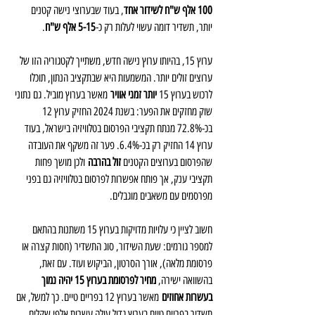
100 אלף ש"ח לשידור אחד
, בעוד שבערוצי נישה קטנים 
יותר, תשדיר דומה עשוי לעלות רק כ-
5-15 אלף ש"ח
.
ערוץ 15, בהיותו ערוץ נישה חדש, משתייך לקטגוריה הזו של 
ערוצים זולים יותר. המשמעות היא שבתקציב הנתון, תוכלו 
לרכוש בערוץ 15 
יותר זמני אוויר
 מאשר בערוץ מוביל. גם נתוני 
שוק מחזקים את הפער: בשנת 2024 החזיק ערוץ 12 
בכ-72.8% מנתח תקציבי הפרסום בטלוויזיה בישראל, בעוד 
ערוץ 14 החזיק רק בכ-6.4%. פער זה משקף את העובדה 
שהפרסום בערוצים הקטנים 
זול בהרבה
 ולכן מושך פחות 
תקציבי ענק, אך פותח אפשרות לפרסום בטלוויזיה גם בפני 
מפרסמים עם משאבים מוגבלים.
חשוב לציין כי עלויות מדויקות בערוץ 15 משתנות בהתאם 
למספר גורמים: שעת השידור, סוג התשדיר (חסות קצרה או 
פרסומת מלאה), אורך הסרטון, הביקוש ועוד. עם זאת, 
בהשוואה ישירה, 
מחיר לפרסומת בערוץ 15 יהיה נמוך 
בעשרות אחוזים
 מאשר בערוץ 12 בפריים טיים. כך למשל, אם 
תשדיר בפריים טיים בערוץ גדול עולה עשרות אלפי שקלים, 