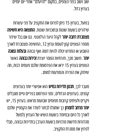
שוב ושוב בפני הצופים, במקום "להיעלם" אחרי יום יומיים 
בערוץ גדול.
בפועל, בערוץ 15 ניתן לפרוס את התקציב על פני עשרות 
שידורים בשעות שונות ובתוכניות שונות. 
התוצאה היא חשיפה 
מצטברת רחבה יותר
 לקהל היעד הרלוונטי. גם אם בכל שידור 
מספר הצופים קטן לעומת ערוץ 12, החשיפה מצטברת לאורך 
השבוע או החודש יכולה להיות דומה ואף גבוהה 
ובעלות נמוכה 
יותר
. חשוב מכך, חזרתיות המסר יוצרת 
זכירות גבוהה
 כאשר 
הצופים בערוץ 15 יראו את הפרסומת שלכם פעמים רבות, מה 
שיחזק את הזכירה והמודעות למותג.
מעבר לכך, 
תכנון תדירות גמיש
 הוא אפשרי יותר בערוצים 
קטנים. בערוצים הגדולים, זמני הפרסום בפריים טיים מוגבלים 
ויקרים ולעיתים קרובות תפוסים שבועות מראש. בערוץ 15, יש 
יותר מרחב לתמרון
 כך שתוכלו לבחור לשדר את הקמפיין שלכם 
לאורך כל היום ובמיוחד בשעות השיא של הערוץ (למשל 
מהדורות חדשות מרכזיות בשעות הערב) בתדירות גבוהה, מבלי 
לפרוץ את מסגרת התקציב.