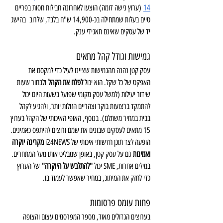
14
 (ערוץ נישה דומה) הוצעו לאחרונה חבילות חסות בפריים 
טיים בעלות שמתחילה בכ-14,900 ש"ח בלבד, שלרוב  בהישג 
יד של עסקים שאינם תאגידי ענק. 
גמישות וגודל קהל מתאים
עסק קטן נהנה מהגמישות שציינו לעיל כדי למקסם את 
האפקט של כל שקל. הוא יכול 
לפלח את הקהל
 ולבחור שעות 
שידור יעילות (למשל עסק מקומי שפועל בשעות היום יכול 
להתמקד ברצועות בוקר וצהריים הזולות יותר, ולהגיע לקהל 
בבית במחיר משתלם). בנוסף, האופי האיכותי של הקהל בערוץ 
15 מתאים לעסקים שבונים את שמם ורוצים להיתפס כאמינים. 
הופעה לצד תוכן חדשותי איכותי של i24NEWS 
מקרינה יוקרה 
ואמינות
 גם על עסק קטן, באופן שמבליט אותו מעל המתחרים. 
במילים אחרות, SME יכול 
"להתלבש על היוקרה"
 של הערוץ 
כדי לחזק את המיתוג, במחיר שאפשר לעמוד בו.
פחות עומס פרסומות
בערוצים הגדולים מאוד, מספר המפרסמים עצום והצופה 