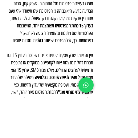
מופגז בעשרות פרסומות מכל התחומים. לעסק קטן, סכנת 
הבליעה ברעש היא גבוהה כי הפרסומת שלו תשודר אולי פעם 
אחת בין ענקיות כמו קוקה קולה ובנק הפועלים. לעומת זאת, 
בערוץ 15 כמות המפרסמים מצומצמת יותר
. המשבצות 
הפרסומיות שם מתונות ובהתאמה הצופה לא "מוּצף" 
בפרסומות. כך, לכל מפרסם יש 
יותר בולטות ונוכחות
 יחסית.
אין זה אומר שרק עסקים קטנים צריכים לפרסם בערוץ 15. גם 
חברות גדולות מנצלות אותו לקמפיינים ממוקדים או כתוספת 
תדמיתית לערוצים הגדולים. אולם עבור SMB, ערוץ 15 הוא 
ממש 
שביל מהיר לגישה לפרסום בטלוויזיה
 בשילוב של מחיר 
נוח, קהל איכותי, ועטיפה מקצועית של ערוץ חדשות. כפי 
שמסביר 
צחי מזרחי מנכ"ל חברת הפרסום גאיה זוהר
, "שוק 
הטלוויזיה עובר דמוקרטיזציה ומה שפעם היה נחלת 
המפרסמים הגדולים בלבד, פתוח כיום גם לעסקים מקומיים 
שרוצים לפרוץ לתודעה. ערוץ 15 הוא דוגמה חיה למגמה הזו 
בישראל".