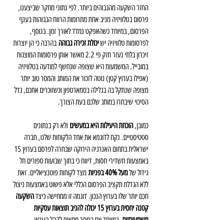
החזר השקעה מהגבוהים ביותר. לפי נתוני מחקר שביצענו, 
פרסום בטלוויזיה מניב אחת מתרומות הרווח הגבוהות בענף 
הפרסום, במיוחד כשהאפקט נמדד לאורך זמן. בנוסף, 
לפרסומות טלוויזיה יש 
יכולת זכירה גבוהה
 בהרבה כי הן יוצרות 
זיכרון בלתי נעזר חזק פי 2.2 מאשר אותן פרסומות המוצגות 
במובייל. המשמעות היא שצופה שנחשף למודעה בטלוויזיה 
(אפילו בערוץ קטן) נוטה לזכור את המותג והמסר טוב יותר 
מצופה שנתקל בה בגלילה בסמארטפון וכשזוכרים אתכם, גדל 
הסיכוי שיבחרו במותג שלכם בעת הצורך.
כמובן, 
הוכחת היעילות היא במעשים
 ולא רק בנתונים 
סטטיסטיים. נקח לדוגמא את אחד הלקוחות שלנו, חברה 
ישראלית בתחום האנרגיה הירוקה שבחרה לפרסם בערוץ 15 
באמצעות תשדירי חסות, דיווח כי בתוך שבועות ספורים חל 
גידול של 
מעל 40% בפניות
 מצד לקוחות פוטנציאליים. זאת 
ללא הגדלת תקציב הפרסום הכללי אלא פשוט באמצעות ניצול 
חכם יותר שלו בערוץ הנכון. דוגמה זו ממחישה כיצד 
השקעה 
קטנה יחסית בערוץ 15 יכולה להניב תוצאות עסקיות 
משמעותיות
, במיוחד אם המסר מתאים לקהל הערוץ.