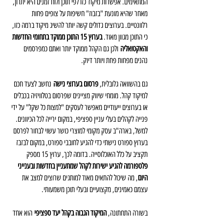
המתאימים. אפשרות מיקוד כזו לפי תוכן ולוח זמנים היא יתרון, 
מאחר שהיא מונעת "בזבוז" חשיפות על צופים פחות 
רלוונטיים. בערוצים גדולים קשה יותר להשיג מיקוד ברמה כזו, 
כי התוכן מגוון מאוד. 
בערוץ 15 התוכן ממוקד בתחומי החדשות 
והאקטואליה
 ולכן גם הקהל ממוקד יותר ואתם כמפרסמים 
נהנים מפחות פחת ויותר דיוק.
גם בהשוואה גלובלית, 
פרסום בערוצי נישה
 נחשב לצעד חכם 
למיקוד קהל. מומחי שיווק מציינים שפרסום בטלוויזיה בכבלים 
או בערוצים ייעודיים מאפשר לעסקים "למצות כל שקל" על ידי 
פנייה לקהלים בעלי עניין ספציפי, במקום ירייה לכל הכיוונים. 
למשל, בארה"ב עסק מקומי למוצרי כושר עשוי לבחור לפרסם 
בערוץ ספורט נישתי כדי להגיע לחובבי ספורט, במקום לבזבז 
תקציב על כלל האוכלוסייה. בדומה לכך, ערוץ 15 מספק 
פלטפורמה להגיע ישירות לקהל שמתעניין בחדשות ובענייני 
היום
, מה שיכול להתאים מאוד למותגים שרוצים למצב את 
עצמם כאמינים, מקצועיים ובעלי תוכן משמעותי.
בשורה התחתונה, 
המיקוד הגבוה בקהל יעד ספציפי
 הוא אחד 