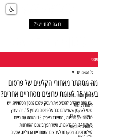
רוצה להתייעץ?
פוסט
כל המאמרים
מה מסתתר מאחורי הקלעים של פרסום
כל המאמרים
בערוץ 15 לעומת ערוצים מסחריים אחרים?
פרסום חסויות בטלוויזיה
אם אתם שוקלים להכניס את העסק שלכם למסך הטלוויזיה, יש 
פרסום בקולנוע
סיכוי לא קטן ששמעתם כבר על פרסום בערוץ 15. זהו ערוץ 
פרסומות בערוץ 12
חדשות צעיר ודינמי, המשדר באפיק 15 ומזוהה עם רשת 
i24NEWS הבינלאומית, אשר הפך בשנים האחרונות 
פרסום ברדיו מקומי
לאלטרנטיבה מסקרנת לערוצים המסחריים הגדולים. עסקים 
שלטי חוצות