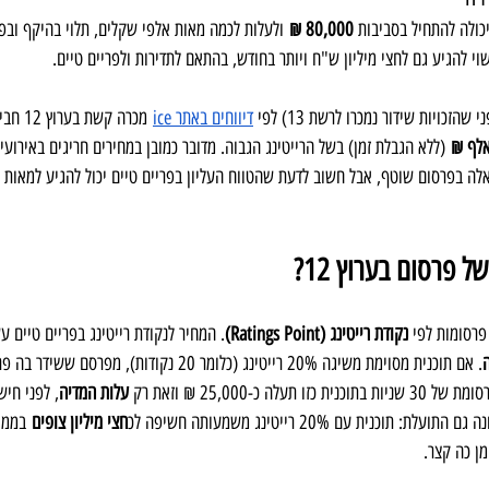
כולה להתחיל בסביבות 
80,000 ₪
 ולעלות לכמה מאות אלפי שקלים, תלוי בהיקף ובפר
כויות שידור נמכרו לרשת 13) לפי 
דיווחים באתר ice
 מכרה ק
 (ללא הגבלת זמן) בשל הרייטינג הגבוה. מדובר כמובן במחירים חריגים באירועים
לה בפרסום שוטף, אבל חשוב לדעת שהטווח העליון בפריים טיים יכול להגיע למאות 
פרסום בערוץ 12? 
נקודת רייטינג (Ratings Point)
. המחיר לנקודת רייטינג בפריים טיים ע
. אם תוכנית מסוימת משיגה 20% רייטינג (כלומר 20 נקודות),
עלות המדיה
, לפני חי
וכנית עם 20% רייטינג משמעותה חשיפה לכ
חצי מיליון צופים
 בממו
ן כה קצר.