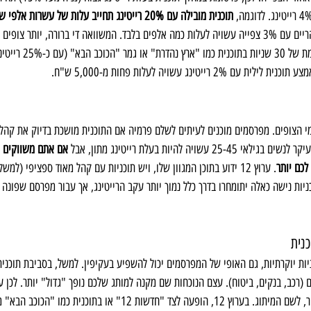
תוכנית מובילה עם 20% רייטינג תחייב עלות של עשרות אלפי שקלים לפרסומת
תוכנית מגזין צנועה בשעות הצהריים עם 3% צפייה עשויה לעלות כמה אלפים בלבד. המשוואה די ברורה, יותר
י הצופים. מפרסמים מוכנים לעיתים לשלם פרמיה אם התוכנית מושכת בדיוק את קהל
ויה להיות בעלת רייטינג מתון, אבל 
אם אתם משווקים מו
כם יותר
. ערוץ 12 ידוע בתוכן המגוון שלו, ויש תוכניות עם קהל מאוד ספציפי (למש
וכניות נישה כאלה יתומחרו בדרך כלל נמוך יותר עקב הרייטינג, אך עבור מפרסם שפונה 
נית
יות יוקרתיות, גם האופי של המפרסמים יכול להשפיע בעקיפין. למשל, בסביבת תוכנית
 (רכב, בנקים, ביטוח). עצם הנוכחות שם מקנה למותג שלכם נופך "גדול" יותר. לכן 
 למרות המחיר, לשם המיתוג. בערוץ 12, הופעה לצד "חדשות 12" או ב