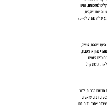
, ואילו 
 צופים שווה יותר שקלים. 
נתוני עבר מראים למשל שפרסומת של 30 שניות בתוכנית כמו "ארץ נהדרת" או גמר "הכוכב הבא" (עם כ-25% רייטינג) יכולה להגיע לכ-25-
 היעד שלהם. למשל, 
צרי מזון או מטבח, 
ל תוכנית ליזמים 
לאותו נישת קהל 
 חדשות מרכזית, לרוב 
עסקים רבים שואפים 
תוכנית כמו "הכוכב הבא" ממצבת אתכם גבוה. זהו 