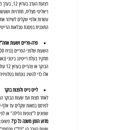
עשרות אלפי שקלים לשידור אחד.
התוכנית בפסגת טבלאות הרייטינג. לעומת זא
פרה-פריים ושעות אחה”צ
הבוקר או צהריים בערוץ 12 עולה בטווח של 
אלו כדי להשיג נוכחות בטלוויזיה
לייט נייט ולפנות בוקר
לאחר חצות ועד שעות הבוקר המו
לפרסם במאות שקלים עד אלף-שני
שפונים ל"צופות הלילה" או לפי
מדוע הזמן משנה כל כך?
שעות הערב הן "נדל"ן פרסומי" י