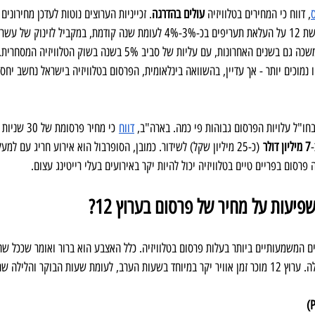
, דווח כי המחירים בטלוויזיה 
עולים בהדרגה
. זכייניות הערוצים נוטות לעדכן מחירונים
למשל בתחילת 2022 הודיעה קשת 12 על העלאת תעריפים בכ-3%-4% לעומת שנה קודמת, במקבי
הפרסום בדיגיטל. המגמה הזו נמשכה גם בשנים האחרונות, עם עליות של סביב 5% 
 נמוכים יותר - אך עדיין, בהשוואה בינלאומית, הפרסום בטלוויזיה בישראל נחשב יחסי
חו"ל עלויות הפרסום גבוהות פי כמה. בארה"ב, 
דווח
 כי מחיר פרסו
7 מיליון דולר
פרסום בפריים טיים בטלוויזיה יכול להיות יקר באירועים בעלי רייטינג עצום.
יעות על מחיר של פרסום בערוץ 12?
ם המשמעותיים ביותר בעלות פרסום בטלוויזיה. כלל האצבע הוא ברור ואומר שככל ש
קר והלילה שהן זולות בהרבה.