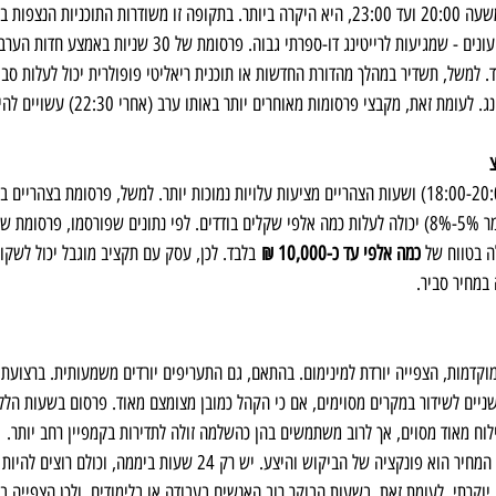
ריאליטי מצליח, תחרויות ושעשועונים - שמגיעות לרייטינג דו-ספרתי גבוה
 למשל, תשדיר במהלך מהדורת החדשות או תוכנית ריאליטי פופולרית יכול לעלות סבי
ת, מקבצי פרסומות מאוחרים יותר באותו ערב (אחרי 22:30) עשויים להיות מעט זולים יותר.
השעות שלפני הפריים (נניח 18:00-20:00) ושעות הצהריים מציעות עלויות נמוכות יותר. למשל, פרסומת בצ
תחקיר בעלת רייטינג בינוני (נאמר 5%-8%) יכולה לעלות כמה אלפי שקלים בודדים. לפי נתונים שפורסמו, 
כמה אלפי עד כ-10,000 ₪
 בלבד. לכן, עסק עם תקציב מוגבל יכול לשקו
 במחיר סביר.
קדמות, הצפייה יורדת למינימום. בהתאם, גם התעריפים יורדים משמעותית. ברצועת 
ים לשידור במקרים מסוימים, אם כי הקהל כמובן מצומצם מאוד. פרסום בשעות הללו 
לוח מאוד מסוים, אך לרוב משתמשים בהן כהשלמה זולה לתדירות בקמפיין רחב יותר.
 פשוט: המחיר הוא פונקציה של הביקוש והיצע. יש רק 24 שעות ביממה, 
וקרתי. לעומת זאת, בשעות הבוקר רוב האנשים בעבודה או בלימודים, ולכן הצפייה בטל