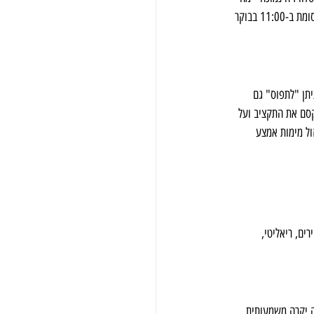
שמתבטא במחיר נמוך. נתוני הצפייה מראים למשל שפרסומת בחדשות 20:00 עשויה להגיע לכמיליון צופים, בעוד פרסומת ב-11:00 בבוקר 
יתן "לתפוס" גם 
קסם את התקציב ועל 
ול מימות אמצע 
קירים, ריאליטי, 
חוזי הצפייה. לכן, פרסומת במהלך תוכנית בעלת רייטינג גבוה (נניח מעל 15%) תהיה יקרה משמעותית 