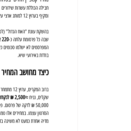
חבילה הכוללת עשרות שידורים י
ומקיף בערוץ 12 למותג ארצי עשוי להגיע גם לחצי מיליון ש"ח ויותר בחודש, בהתאם לתדירות ולפריים טיים.
בהשקת עונת "האח הגדול" (לפני שהז
שבה כל פרסומת עלתה כ-
220 אלף ₪
המפרסמים לא ישלמו סכומים כא
בודדת באירועי שיא.
כיצד מחושב המחיר של 
ברוב המקרים, ערוץ 12 מתמחר פרסומות לפי 
שקלים, נניח 
≈2,500 ₪ לנקודה
50,000 ₪ לדקה של פרסום. פרסומת של 30 שניות בתוכנית כזו תעלה כ-25,000 ₪ וזאת רק 
הסרטון עצמו. במחירים אלו טמונה גם התועלת: ת
מדיה אחרת כמעט לא משיגה בזמ