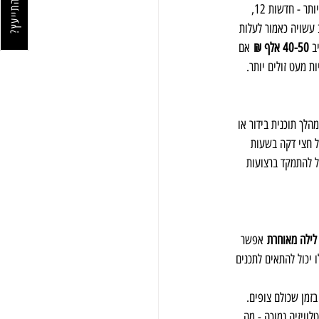
רוצה להתייעץ?
רצועת הערב בערוץ 12, בערך משעה 20:00 ועד 23:00, היא היקרה ביותר. בתקופה זו משודרות התוכניות הנצפות ביותר - חדשות 12, 
. פרסומת של 30 שניות באמצע חדות הערב עשויה כאמור לעלות 
ב 
40-50 אלף ₪
 אם 
הריים במהלך תוכנית בידור או 
פרסומת של חצי דקה בשעות 
ל להתמקד ברצועות 
לילה מאוחרת
 אפשר 
יכול להתאים לתכנים 
וכולם רוצים להיות בזמן שכולם צופים. 
וויזיה נמוכה - מה 