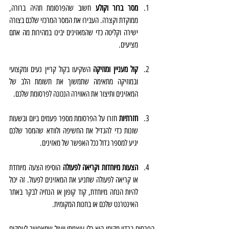
מסר ברור וקולע
 חשוב שהפרסומת תהיה ברורה, 
ממוקדת וקצרה. העבירו את המסר המרכזי שלכם בצורה 
ישירה וקליטה כדי שהמאזינים יבינו במהירות מה אתם 
מציעים.
קול מעניין ומוזיקה
 השקיעו בקול קריין נעים ומקצועי 
ובמוזיקה מתאימה שתמשוך את תשומת הלב של 
המאזינים ותיצור את האווירה הנכונה לפרסומת שלכם.
חזרתיות
 חזרו על הפרסומת מספר פעמים ביום ובשעות 
שונות כדי להגדיל את החשיפה ולוודא שהמסר שלכם 
יגיע למספר גדול ככל האפשר של מאזינים.
הצעות מיוחדות וקריאה לפעולה
 הוסיפו הצעה מיוחדת 
או קריאה לפעולה שתניע את המאזינים לפעול. זה יכול 
להיות הנחה מיוחדת, קוד קופון או הנחיה לבקר באתר 
האינטרנט שלכם או בחנות המקומית.
הפרסום ברדיו מקומי
 הוא כלי עוצמתי ויעיל שמאפשר לעסקים 