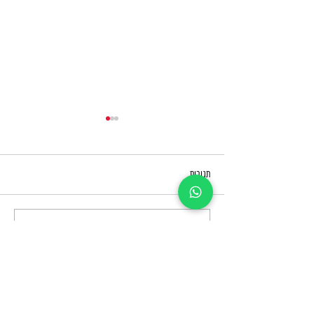
תגובות
פרסום בערוץ 14 מול ערוץ 12: השוואת
כתיבת תגובה...
מחירים, קהל יעד וחשיפה
אני מעוניין לפרסם בטלוויזיה