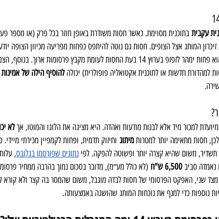
גית עקבית
 בתוכנית מסוימת. כאשר חסות משודרת באופן חוזר בכל פרק (או מספר פעמ
זיכרון המותג אצל הצופים. חסות גם נוטה להיתפס כפחות מפריעה מכיוון הצופה יוד
קצר ומיד ממשיכים בתוכן ולכן הוא פחות ימהר לזפזפ בערוץ 14 בעת החסות לעומת מקבץ פרסומות אר
ת למהדורת חדשות או לתוכנית אקטואליה פופולרית) יכולה 
להוסיף הילה של אמינות
 
ירה.
? 
ועדת למכור מיד אלא לבנות מודעות ואהדה. היא מציגה את הלוגו והמוטו, אך 
לא יכו
כן, חסות מתאימה יותר למטרות 
מיתוג
 וחיזוק תדמית, ופחות לקמפיין מכירתי מיידי. כ
 תשדיר, משום שהיא קצרה יותר ופשוטה להפקה. לפי 
נתונים שפורסמו בגלובס
, עלות
6,500 ש"ח
 מצד שני, האפקט הפרסומי של חסות לבדה מוגבל, משום שהמסר בה קצר ולא קורא לפ
יות נוספות כדי למנף את נוכחות המותג שהושגה באמצעותה.