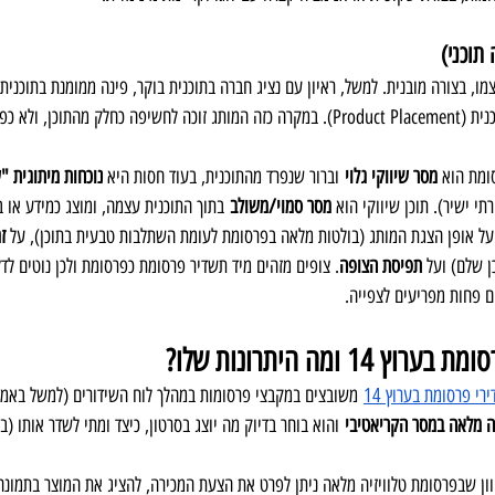
 תוכני)
מו, בצורה מובנית. למשל, ראיון עם נציג חברה בתוכנית בוקר, פינה ממומנת בתוכנית ב
לא כפרסומת נפרדת.
ומת הוא 
מסר שיווקי גלוי
 וברור שנפרד מהתוכנית, בעוד חסות היא 
נוכחות מיתוגית 
י ישיר). תוכן שיווקי הוא 
מסר סמוי/משולב
 בתוך התוכנית עצמה, ומוצג כמידע או ב
ל אופן הצגת המותג (בולטות מלאה בפרסומת לעומת השתלבות טבעית בתוכן), על 
ז
תפיסת הצופה
. צופים מזהים מיד תשדיר פרסומת כפרסומת ולכן נוטים לד
ם פחות מפריעים לצפייה.
1 ומה היתרונות שלו?
רי פרסומת בערוץ 14
 משובצים במקבצי פרסומות במהלך לוח השידורים (למשל באמצע
 מלאה במסר הקריאטיבי
 והוא בוחר בדיוק מה יוצג בסרטון, כיצד ומתי לשדר אותו (בכ
וון שבפרסומת טלוויזיה מלאה ניתן לפרט את הצעת המכירה, להציג את המוצר בתמונה