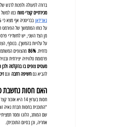
ברורה לפעולה ולפנות לרגש של ה
מכירתיים קצרי טווח
 כמו למשל 
גארידאן
על כוחו המתמשך של הפורמט הטל
מן הצד השני, יש לתשדירי פרסו
על עלויות בהמשך). בנוסף, הצו
נדחית. 
86%
 מהצופים המשתמשי
פרסומת טלוויזיה יצירתית ובנוי
מעטים צופים בו בהקלטה ולכן תשדיר פרסומת בערוץ 14 
להביא גם 
חשיפה רחבה
 וגם 
זינ
האם חסות נחשבת פרסומת בערוץ 14 וב
חסות בערוץ 14 הי
"התוכנית בחסות חברת גאיה זוה
שם המותג, הלוגו ומסר תמציתי, 
אחריה, וכן בסיום התוכנית).