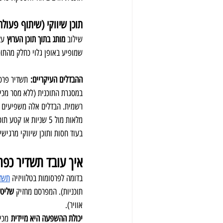
תוכן שיווקי (שיתוף פעולה
שילוב 
מותג בתוך תוכן הערוץ
 עצ
שמופיע באופן גלוי כחלק מהתוכנית (Product Placement). במקרה כזה המותג זוכה לחשיפה כחלק מהתוכן, ו
ההבדלים העיקריים:
 תשדיר פרס
במסגרת התוכנית (ללא מסר מכירת
רשמית. הבדלים אלה משפיעים ע
מלאות מול 5 שניות או קטע תוכן שלם) ועל 
בעוד חסות ותוכן שיווקי מרגישי
איך עובד תשדיר כפרסומת בערוץ 4
בדומה לפרסומות בטלוויזיה 
תשדי
תוכניות). המפרסם מחזיק 
שליטה
אוויר).
יכולת ההשפעה היא מיידית
 מכי