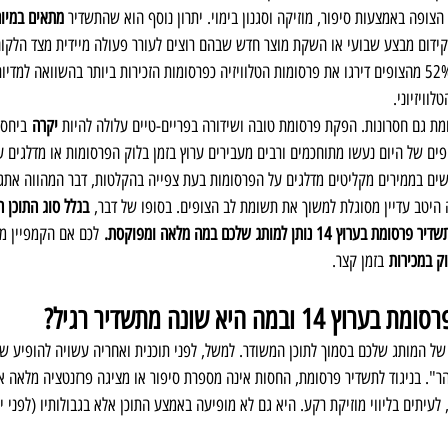
צופה באמצעות סיפור, מוזיקה וסגנון בימוי. יתרון נוסף הוא שהתשדיר 
מתאים במיוח
קידום מבצע שבועי או השקת מוצר חדש שבהם רוצים לעורר פעולה מיידית מצד הלקוח
 בבריטניה אף מצא כי 52% מהצופים דירגו את פרסומות הטלוויזיה כפרסומות הזכירות ביותר בהשוואה 
וויזיוני.
מת גם חסרונות. הפקת פרסומת טובה ושידורה בפריים-טיים עלולה להיות 
יקרה
 ביחס 
פים של היום נעשו מתוחכמים ורבים מעבירים ערוץ בזמן בלוק הפרסומות או מדלגים ע
ם בממירים מקליטים מדלגים על הפרסומות בעת צפייה בהקלטות, דבר המהווה אתגר
ה היטב עדיין מסוגלת למשוך את תשומת לב הצופים. בסופו של דבר,
נותן למותג שלכם במה מלאה ומפוקסת.
 לכם אם הקמפיין מתו
וק במכירות
 בזמן קצר.
מה היא שונה מתשדיר רגיל?
א אזכור קצר של המותג שלכם בסמוך לתוכן המשודר. למשל, לפני תוכנית ואחריה עשויה להופיע
ר". בניגוד לתשדיר פרסומת, החסות אינה מספרת סיפור או מציגה פרזנטציה מלאה א
לעיתים בליווי מוזיקת רקע. היא גם לא מופיעה באמצע התוכן אלא בגבולותיו (לפני 