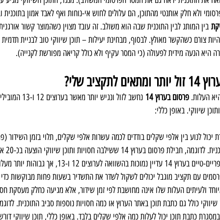
אה את התוכנית יראה גם את המסר הפרסומי המשולב). מנגד, התוכן השיווקי מגיע עם
ומי ולא חלק אותנטי מהתוכן, הם עלולים לחוש אי-נוחות ואף לאבד אמון בתוכנית ובמ
קת
 בין המותג לבין התוכנית שבה הוא משולב. זה עובד מצוין כשהמוצר קשור אורגנית
להיות צורם כשהקשר מאולץ. לבסוף, מבחינת יעילות – תוכן שיווקי טוב לבניית תדמית ו
 היא הנעה מידית לפעולה (כי המסר עקיף ולא כולל קריאה מפורשת לקנייה).
תקציב שלי?
א העלות. 
פרסום בערוץ 14
 נחשב לזול ונגיש יותר
תוכן שיווקי. באופן כללי:
 יכול לנוע בין אלפי שקלים בודדים לכמה עשרות אלפי שקלים, תלוי בזמן השידור (פ
ם בערוץ 14 ששילבה חסויות ותוכן שיווקי הוצעה בכ-20 אלף ש"ח לחודש.
עלויות תשדיר פרסומת בפריים-טיים בערוץ 14 עדיין נמוכות בהשו
רסמים עם תקציב מוגבל יכולים לשקול לשדר את התשדיר בשעות פחות מבוקשות כדי ל
וחד ולעיתים העלות שלו אינה מחושבת לפי זמן שידור, אלא מגיעה כחלק מעסקת חסו
שיווקי כולל גם כתבת תוכן באתר הערוץ או כמה חסויות נוספות סביב התוכנית. לדוגמ
תוכנית בוקר בערוץ 14 במסגרת כתבת תוכן יכול לעלות כמה אלפי שקלים בלבד. באופן כללי, תוכן שיווקי