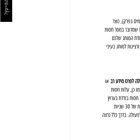
רוצה להתייעץ?
ים בפרק), נוצר 
ע שמדובר במסר חסות 
וך. בנוסף, הצמדת המותג שלכם 
ורצינות למותג בעיני 
לה לפרט מידע רב
 או 
מו כן, עלות חסות 
 חסות בודדת בערוץ 
 (לא כולל מע״מ), מדובר בסכום נמוך בהרבה ממחיר פרסומת של 30 שניות 
עולה. בדרך כלל נרצה 