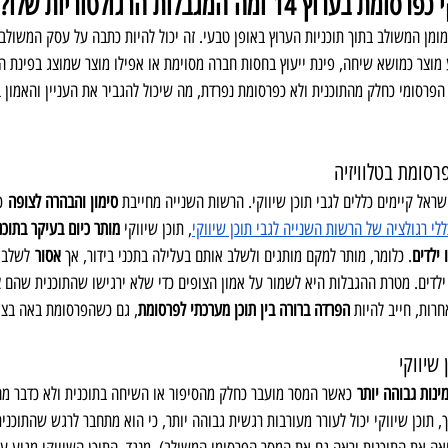
14 ומה המגבלות הרגולטוריות שלו?
ומן המשולב בתוך תוכניות הערוץ באופן טבעי. זה יכול להיות כתבה על עסק המשולבת 
 מוצר כמושא שיחה, פינת ייעוץ בחסות חברה מסוימת או אפילו מוצר שמוצג בפינת ה
הפרסומי כחלק מהתוכנית ולא כפרסומת נפרדת, מה שיכול להגביר את העניין והאמון ב
רסומת בטלוויזיה
ראל קיימים כללים לגבי תוכן שיווקי. הרשות השנייה מחייבת 
סימון והבהרה לצופה
 כ
ללי רגולציה של הרשות השנייה לגבי תוכן שיווקי
, תוכן שיווקי 
מותר כיום בעיקר בתוכני
 ילדים
. כלומר, מותר למקם מותגים ולשלב אותם בעלילה בתכני בידור, אך 
אסור
 לשלב 
ילדים. מטרת ההגבלות היא לשמור על אמון הצופים כדי שלא ירגישו שהתוכנית שהם 
רות, חייב להיות 
הפרדה ברורה בין תוכן מערכתי לפרסומת
, גם כשהפרסומת באה בצור
 שיווקי
ינות גבוהה יותר
 כאשר המסר מועבר כחלק מהסיפור או השיחה בתוכנית ולא כדבר מ
 תוכן שיווקי יכול לעורר מעורבות רגשית גבוהה יותר, כי הוא מתחבר לרגש שהתוכנית 