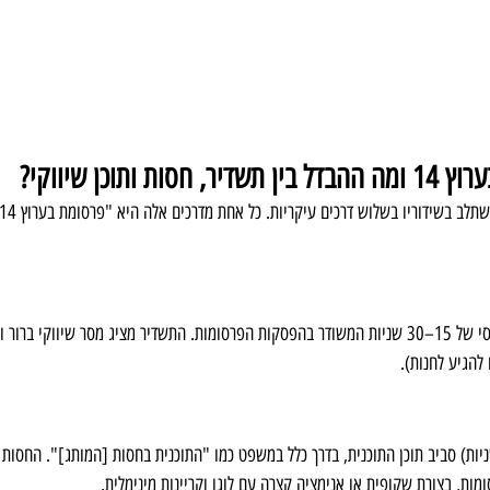
ותוכן שיווקי?
סרטון פרסומת מלא באורך טיפוסי של 15–30 שניות המשודר בהפסקות הפרסומות. התשדיר מציג מסר שיוו
להגיע לחנות).
ור קצר של המותג (5–10 שניות) סביב תוכן התוכנית, בדרך כלל במשפט כמו "התוכנית בחסות [המותג]". 
מות, בצורת שקופית או אנימציה קצרה עם לוגו וקריינות מינימלית.