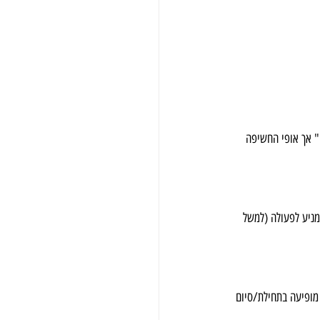
ערוץ 14 מאפשר למפרסמים להשתלב בשידוריו בשלוש דרכים עיקריות. כל אחת מדרכים אלה היא "פרסומת בערוץ 14" אך אופי החשיפה 
קי ברור ומניע לפעולה (למשל 
החסות מופיעה בתחילת/סיום 