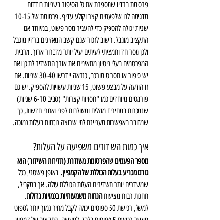
פרסומת ברדיו שמספרת את כל הסיפור בשניות בודדות 
מדגימה לנו שלפעמים קצר וקולע עדיף. פרסומת של 10-15 
שניות יכולה להספיק כדי להעביר מסר פשוט, במיוחד אם 
התקציב מוגבל. חשוב לזכור שגם קשב המאזינים ברדיו מוגבל 
ולכן מסר חד ותמציתי לעיתים יעיל יותר מדברור ארוך. מרבית 
המפרסמים בעלי ניסיון מתאימים את אורך התשדיר לתוכן ואם 
יש סיפור או תסריט מורכב, כנראה יידרשו 30-40 שניות. אם 
זו הודעה על מבצע פשוט, 15 שניות עשויות להספיק. יש גם 
פורמטים מיוחדים כמו "חסויות קצרות" (סביב 6-10 שניות) 
שנמכרות במחירים מוזלים ומשולבות לפני ואחרי חדשות, כך 
שמדובר באפשרות מעניינת למי שרוצה נוכחות בעלות נמוכה.
איך כמות השידורים משפיעה על העלות?
מספר הפעמים שהפרסומת משודרת (תדירות השידור) הוא 
גורם מכריע בעלות הכוללת של הקמפיין.
 באופן פשטני, ככל 
שמשדרים יותר תשדירים העלות הכוללת עולה. אך במקביל, 
תחנות רבות מציעות 
הנחות משמעותיות בכמויות גדולות
. 
למשל, רכישת 50 ספוטים יכולה לקבל מחיר נמוך יותר לספוט 
מאשר רכישת 5 ספוטים בלבד. למעשה, התקציב של קמפיין 