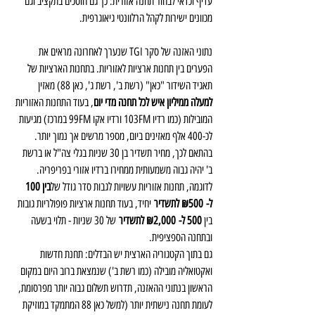
עדיף וכדאי לבחור תחנה אזורית: כך גם חוסכים בתקציב וגם 
מכוונים ישירות לקהל הרלוונטי גיאוגרפית.
נתוני האזנה של סקר TGI שנערך לאחרונה מראים את 
הפערים בין תחנות ארציות לאזוריות. בתחנות הארציות של 
תאגיד השידור "כאן" (רשת ב', רשת ג', כאן 88) מאזין 
למעלה ממיליון איש לכל תחנה מדי יום
, בעוד התחנות האזוריות 
המובילות (כמו רדיו 103FM ורדיו אקו 99FM במרכז) מגיעות 
לכ-400 אלף מאזינים ביום, מספר מרשים אך נמוך יותר. 
בהתאם לכך, מחיר תשדיר בן 30 שניות בגלי צה"ל או ברשת 
ב' יהיה גבוה משמעותית ממחירו ברדיו אזורי בפריפריה. 
לדוגמה, תחנות אזוריות עשויות לגבות סדר גודל של
בין 100 
ל-
₪500 לתשדיר
 יחיד, בעוד תחנות ארציות פופולריות גובות 
בין 
500 ל-
₪2,000 לתשדיר
 של 30 שניות - תלוי בשעה 
ובתחנה הספציפית.
גם בתוך הקטגוריה הארצית יש הבדלים: תחנת חדשות 
ואקטואליה מובילה (כמו רשת ב') שנמצאת ברוב היום במקום 
הראשון בנתוני ההאזנה, תדרוש תשלום גבוה יותר מפרסומת, 
לעומת תחנה נישתית יותר (למשל כאן 88 המתמקד במוזיקת 