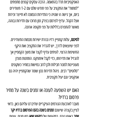
האפקטיביות תרד בהתאמה. הרבה עסקים קטנים מתפתים 
"למתוח" את התקציב על פני חודש שלם עם 1-2 תשדירים 
ביום, אך גישה זו שגויה כי התדירות הנמוכה לא תייצר זכירות 
אצל הקהל. עדיף לפרסם בפרק זמן מרוכז עם תדירות גבוהה, 
מאשר להתפרס בדלילות על פני תקופה ארוכה.
לסיכום, 
עלות קמפיין רדיו נגזרת ישירות מכמות התשדירים. 
לפני שיוצאים לדרך, יש להגדיר את התקציב ואת היקף 
החשיפות הרצוי. לעיתים עדיף לקצר את משך הקמפיין אך 
להגדיל את תדירותו, כדי לקבל אימפקט. התחנות מצדן 
מעוניינות למכור חבילות ולכן לרוב גמישות במחיר כשקונים 
"סלוטים" רבים. ניהול תדירות נכון שומר שהקמפיין יהיה גם 
אפקטיבי וגם יעיל תקציבית.
האם יש השפעה לעונה או זמנים בשנה על מחיר 
פרסום ברדיו?
מעבר לארבעת הגורמים העיקריים שדיברנו עליהם כאן, כדאי 
לציין בקצרה שישנם 
זמנים בשנה בהם הפרסום ברדיו יקר 
יותר
 באופן גורף. בתקופות של 
ביקוש שיא
 כמו חגים, עונות 