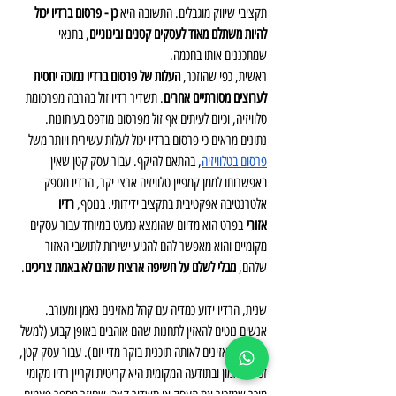
תקציבי שיווק מוגבלים. התשובה היא 
כן - פרסום ברדיו יכול 
להיות משתלם מאוד לעסקים קטנים ובינוניים
, בתנאי 
שמתכננים אותו בחכמה.
ראשית, כפי שהוזכר, 
העלות של פרסום ברדיו נמוכה יחסית 
לערוצים מסורתיים אחרים
. תשדיר רדיו זול בהרבה מפרסומת 
טלוויזיה, וכיום לעיתים אף זול מפרסום מודפס בעיתונות. 
נתונים מראים כי פרסום ברדיו יכול לעלות עשירית ויותר משל 
פרסום בטלוויזיה
, בהתאם להיקף. עבור עסק קטן שאין 
באפשרותו לממן קמפיין טלוויזיה ארצי יקר, הרדיו מספק 
אלטרנטיבה אפקטיבית בתקציב ידידותי. בנוסף, 
רדיו 
אזורי
 בפרט הוא מדיום שהומצא כמעט במיוחד עבור עסקים 
מקומיים והוא מאפשר להם להגיע ישירות לתושבי האזור 
שלהם, 
מבלי לשלם על חשיפה ארצית שהם לא באמת צריכים
.
שנית, הרדיו ידוע כמדיה עם קהל מאזינים נאמן ומעורב. 
אנשים נוטים להאזין לתחנות שהם אוהבים באופן קבוע (למשל 
נהגים המאזינים לאותה תוכנית בוקר מדי יום). עבור עסק קטן, 
זכייה באמון ובתודעה המקומית היא קריטית וקריין רדיו מקומי 
מוכר שמזכיר את העסק או תשדיר קצבי שחוזר מספר פעמים 