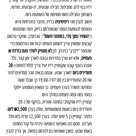
רדיו בנוי לרוב מחבילות: חבילה שבועית, דו-שבועית, חודשי, 
כשבתוך החבילה כמות מסוימת של השמעות ביום. 
חשוב להבין מהי 
ריפיטיציה 
ברדיו, מדובר בחזרתיות והיא 
המפתח להטמעת המסר שהמפרסם בדיוק רוצה שתזמזמו 
("
המחיר נמוך מדי, במחסני חשמל
", זוכרים?). מחקרי פרסום 
קובעים שמאזין צריך לשמוע פעמים רבות את הפרסומת כדי 
שהמסר "יידבק" בזיכרון. לכן 
לא מספיק לשדר פעם בודדת או 
פעמיים
, אלא יש צורך בתדירות גבוהה לאורך זמן קצר. כלל 
אצבע בענף קובע שקמפיין רדיו יעיל צריך לכלול לפחות כ-
20 
תשדירים ביום
 לאורך שבוע. אנחנו בגאיה זוהר ממליצים לפזר 
את 20 התשדירים בין 07:00 ל-19:00 כך שבכל שעה 
המודעה תשודר בערך פעמיים. כך המאזין הממוצע ייתקל 
במסר כמה וכמה פעמים במהלך היום.
קמפיין רדיו אפקטיבי בתחנה אזורית, בהיקף של כ-20 
תשדירים ביום בשעות משמעותיות, עולה בערך 
₪2,500 ליום
. 
כלומר, קמפיין בן 5 ימים יעלה  בערך 12,500 ש"ח (לא כולל 
מע"מ). סכום כזה מאפשר השפעה ניכרת על קהל התחנה 
באותו שבוע. כמובן שאפשר גם לפרסם בפחות, אך צריך להבין 