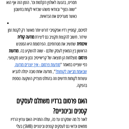
תסריט, בהגעה לאולפן הקלטות וכו'. הזמן הזה אף הוא 
"שווה כסף" ובוודאי משהו שכדאי לקחת בחשבון 
כאשר מעריכים את הכדאיות.
לסיכום, קמפיין רדיו אפקטיבי דורש יותר מאשר רק לקנות זמן 
שידור. חשוב להקצות תקציב גם ליצירת 
מודעה קולית 
איכותית
 שתשיג את מטרותיכם. הפרסומת היא המפגש 
הראשון בין המאזין לעסק שלכם - שווה להשקיע בה. 
מודעות 
פרסום
 מוצלחות הן תוצאה של קריאייטיב נכון וביצוע מקצועי. 
כפי שציינו במאמר "
מודעות פרסום - איך יוצרים מודעה 
שבאמת מביאה לקוחות?
", מודעה אחת טובה יכולה להביא 
עשרות לקוחות חדשים וזה בהחלט מצדיק השקעה נוספת 
בהפקה.
האם פרסום ברדיו משתלם לעסקים 
קטנים ובינוניים?
לאור כל מה שסקרנו עד כה, עולה התהייה האם ערוץ הרדיו 
מתאים וכדאי גם לעסקים קטנים ובינוניים (SMB) בעלי 