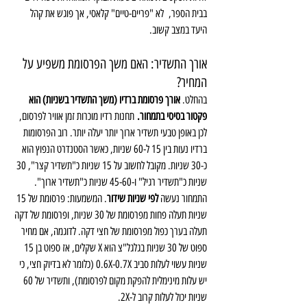
בבית הספר,  לא "פריים-טיים" קלאסי, אך פוגש את קהל 
היעד במצב קשוב.
אורך התשדיר: האם משך הפרסומת משפיע על 
המחיר?
בהחלט. 
אורך פרסומת ברדיו (משך התשדיר בשניות) הוא 
פקטור בסיסי בתמחור.
 תחנות רדיו מוכרות זמן אוויר לפרסום, 
לכן באופן טבעי תשדיר ארוך יותר יעלה יותר. רוב הפרסומות 
ברדיו נעות בין 15 ל-60 שניות, כאשר הסטנדרט הנפוץ הוא 
כ-30 שניות. מקובל לחשוב על 15 שניות כ"תשדיר קצר", 30 
שניות כ"תשדיר רגיל" ו-45-60 שניות כ"תשדיר ארוך".
התמחור נעשה 
לפי שניות שידור
. המשמעות: פרסומת של 15 
שניות תעלה פחות מפרסומת של 30 שניות, ופרסומת של דקה 
תעלה בערך כפול מפרסומת של חצי דקה. לדוגמה, אם מחיר 
ספוט של 30 שניות בגלגל"צ הוא X שקלים, אז ספוט בן 15 
שניות עשוי לעלות סביב 0.6X-0.7X (כלומר לא בדיוק חצי, כי 
יש עלות מינימלית להפקת מקום לפרסומת), ותשדיר של 60 
שניות יכול לעלות קרוב ל-2X. 