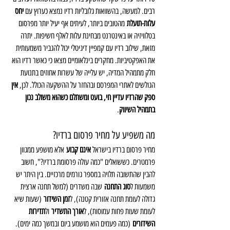
רבים. למעשה, בהשוואות גלובליות רדיו נמצא כערוץ עם 
יחס 
עלות-תועלת
 מהטובים ביותר, לעיתים אף יעיל יותר מפרסום 
בטלוויזיה או באינטרנט מבחינת עלות לאלף חשיפות. יתרה 
מזאת, שילוב רדיו עם קמפיין דיגיטלי יכול להגביר משמעותית 
את האפקטיביות. מחקרים בינלאומיים מצאו כי כאשר רדיו הוא 
חלק מתמהיל המדיה, יש עלייה של עשרות אחוזים בתנועת 
הגולשים לאתרי המפרסם ובהחזר על ההשקעה הכולל. לכן, 
אין 
ספק שהרדיו עדיין חי, בועט ומשתלם כשהוא משולב נכון 
בתמהיל השיווק
.
מה משפיע על מחיר פרסום ברדיו?
מחיר פרסום ברדיו בישראל 
אינם קבוע
 אלא מושפע ממגוון 
פרמטרים. כששואלים "כמה עולה פרסומת ברדיו?", חשוב 
להבין שהתשובה תלויה במספר גורמים מרכזיים. בין היתר יש 
משמעות ל
סוג התחנה
 שבה משדרים (למשל תחנה ארצית 
גדולה לעומת תחנה אזורית קטנה), ל
זמן השידור
 (שעות שיא 
לעומת שעות פחות עמוסות), ל
אורך התשדיר
 ול
תדירות 
השידורים
 (כמה פעמים הוא מושמע ביום ובמשך כמה ימים). 