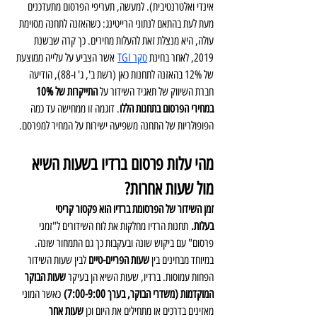
אינדי ואלטרנטיבית). למעשה, תעריפי הפרסום מתעדכנים 
מעת לעת בהתאם לנתוני הרייטינג: כשהאזנה לתחנה מסוימת 
עולה, היא מנצלת זאת להעלות מחירים. כך קרה שבשנת 
2019, לאחר בחינת 
סקר TGI
 אשר הצביע על עלייה ממוצעת 
של 12% בהאזנה לתחנות כאן (רשת ב', ג' ו-88), הודיעה 
חברת השיווק של תאגיד השידור על 
התייקרות של 10% 
במחירי הפרסום בתחנות הללו
. דוגמה זו ממחישה עד כמה 
הפופולריות של התחנה משפיעה ישירות על המחיר למפרסם.
מהי עלות פרסום ברדיו בשעות השיא 
מול שעות אחרות?
זמן השידור של הפרסומת ברדיו הוא פקטור קריטי 
בעלות.
 תחנות הרדיו מחלקות את לוח השידורים ל"זמני 
פרסום" עם ביקוש שונה ובעקבות כך גם התמחור שונה. 
במיוחד מבחינים בין 
שעות הפריים-טיים 
לבין שעות השידור 
הפחות עמוסות. ברדיו, שעות השיא הן בעיקר 
שעות הבוקר 
המוקדמות (משדרי הבוקר, בערך 7:00-9:00)
 כאשר המוני 
מאזינים בדרכים או מתחילים את היום וכן 
שעות אחר 