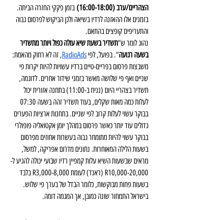
הצהריים/ערב (16:00-18:00)
 בזמן פקקי החזרה הביתה. 
בזמנים אלו ההאזנה לרדיו בשיאה ולכן הביקוש לפרסום גבוה 
והתעריפים קופצים בהתאם.
נהוג לומר ש"
תשדיר בשעת שיא עולה כפול ויותר מתשדיר 
בשעה רגועה
". בפועל, לפי 
RadioAds
, זה לא רחוק מהאמת: 
משבצות פרסום בפריים-טיים ברדיו עשויות להיות יקרות פי 
שניים ואף פי שלושה מאשר בזמני שידור אחרים. לדוגמה, 
תשדיר בצהריי היום (נניח ב-11:00) בתחנה אזורית יכול 
לעלות כמה מאות שקלים, בעוד תשדיר זהה בשעה 07:30 
בבוקר עשוי לעלות קרוב לפי שניים. בתחנות ארציות הפערים 
גדולים עוד יותר כאשר פרסום במהלך יומן אקטואליה פופולרי 
בבוקר עשוי להיות מתומחר גבוה בעשרות אחוזים מפרסום 
בשעות הלילה המאוחרות. נתונים מדרום אפריקה, למשל, 
מראים שבשעות השיא עלות קמפיין רדיו שבועי יכולה להגיע ל-
R10,000-20,000 (ראנד) לעומת R3,000-8,000 בלבד 
בשעות פחות מבוקשות, כלומר הבדל של בערך פי שלוש. 
בישראל התמחור שונה כמובן, אך המגמה דומה.