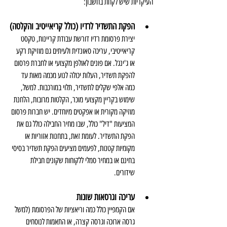
העיקריות שיש לקחת בחשבון:
הפקת התשדיר לרדיו (כולל קריאייטיב והקלטה)
יצירת פרסומת רדיו דורשת עבודת קריינות, טקסט 
קריאייטיבי, עריכה סאונדית ולעיתים גם מוזיקת רקע 
או ג'ינגל. אם פונים לאולפן מקצועי או לחברת פרסום 
להפקת תשדיר, העלות יכולה לנוע מכמה מאות עד 
כמה אלפי שקלים לתשדיר, תלוי במורכבות. למשל, 
שימוש בקריין מקצועי מוכר, הקלטות מרובות, הלחנת 
מוזיקה מקורית או אפקטים מיוחדים. יש חברות פרסום 
המציעות "דיל" כולל, שבו מחיר החבילה כולל גם את 
הפקת התשדיר. לעומת זאת, בתחנות אזוריות או 
מקומיות קטנות, לפעמים מציעים הפקת תשדיר בסיסי 
בחינם או במחיר סמלי ללקוחות שקונים חבילת 
שידורים. 
עריכה וגרסאות שונות
אם הקמפיין כולל כמה וריאציות של הפרסומת (למשל 
גרסה ארוכה וגרסה קצרה, או התאמות לנוסחים 