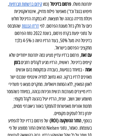
יתרונות משלו. 
פרסום בדיגיטל
 (כמו 
קידום ברשתות חברתיות
, 
חיפוש בגוגל וכד') מאפשר פילוח מדויק, אינטראקטיביות 
ויכולת מדידה גבוהה של תוצאות. לא במקרה הדיגיטל חולש 
כיום על חלק גדול מעוגת הפרסום. לפי 
דו"ח הכנסת
 שהתבסס 
על נתוני יפעת בקרת פרסום, בשנת 2022 נתח הפרסום 
בדיגיטל היה מעל 50%, בעוד הרדיו היווה כ-4-5% בלבד 
מתקציבי הפרסום בישראל.
עם זאת
, פרסום ברדיו עדיין מציע כמה יתרונות ייחודיים שלא 
קיימים בדיגיטל. ראשית, הרדיו מגיע לקהלים רחבים 
בזמן 
אמת
 - במיוחד בנסיעות, בעבודה ובמקומות בהם אנשים 
מאזינים לרדיו ברקע. הוא נחשב למדיה אינטימי שנכנס ישר 
לאוזן המאזין, ללא הסחות ויזואליות. מחקרים מצאו כי תשדירי 
רדיו מייצרים מעורבות רגשית וזכירות גבוהה, במיוחד כשהמסר 
מושמע שוב ושוב. שנית, הרדיו יעיל בהגעה לקהל מקומי: 
תחנות אזוריות מאפשרות להתמקד באזור גיאוגרפי מסוים, 
יתרון גדול לעסקים מקומיים.
בנוסף, 
החזר ההשקעה (ROI)
 של פרסום ברדיו יכול להפתיע 
בעוצמתו. כאמור, נתוני Nielsen מראים החזר ממוצע של פי 
10 ויותר על כל שקל שהושקע ברדיו, גבוה בהשוואה לערוצים 