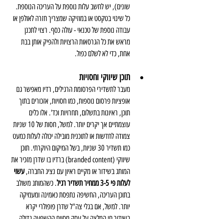
שונים), יש לחשב עלות נוספת על העריכה הנוספת. 
כל שינוי בטקסט או במוזיקה שמצריך חזרה לאולפן או 
עבודה נוספת של טכנאי - עולה כסף. רצוי לתכנן 
מראש את כל הגרסאות הרצויות ולהפיק אותן בבת 
אחת, כדי לא לשלם כפול.
תוכן שיווקי וחסויות
מעבר לתשדירי הפרסומת הרגילים, רדיו מאפשר גם 
אופציות פרסום נוספות, כמו חסויות, אזכורים בתוך 
תוכן, ראיונות בתשלום, תחרויות וכד'. אלו כלים 
עוצמתיים אך יקרים יותר. למשל, חסות של 10 שניות 
צמודה לחדשות או לתוכנית מובילה יכולה לעלות כמעט 
כמו תשדיר 30 שניות, בשל המיקום היוקרתי. תוכן 
שיווקי (branded content) ברדיו בו שדרן מזכיר את 
המותג בשידור או מקיים ראיון עם נציג החברה, 
עשוי 
לעלות פי 3-5 ממחיר תשדיר רגיל
. כשהמותג משולב 
בתוכן העריכה, החשיפה נתפסת כאמינה ומעמיקה 
יותר. למשל, אם בגלי צה"ל שדרן פופולרי יקרא 
בשידור חי המלצה על עסק מסוים ההשפעה גדולה, 