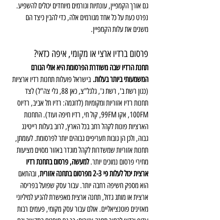
גם אורך הקמפיין, עונתיות וגורמים מיוחדים יכולים להשפיע. 
נפרט כעת על כל אחד מגורמים אלה, כדי להבין כיצד הם 
משנים את עלות הקמפיין.
פרסום ברדיו ארצי או מקומי, איפה כדאי?
תחנת הרדיו שבה משודרת הפרסומת היא אולי הגורם 
המשמעותי ביותר בעלות.
 בישראל פועלות תחנות רדיו ארציות 
(כגון רשת ב', רשת ג', גלגל"צ, כאן 88, גלי צה"ל) לצד 
תחנות רדיו אזוריות ומקומיות (לדוגמה: רדיו תל אביב, רדיוס 
100FM, אקו 99FM, קול חי, רדיו חיפה ועוד). התחנות 
הארציות פונות לקהל רחב בכל הארץ, לרוב בעלות רייטינג 
גבוה, ולכן הן גובות תעריפים גבוהים יותר לפרסומת. לעומתן, 
תחנות אזוריות שמשדרות לקהל מוגדר באזור מסוים מציעות 
מחירי פרסום נמוכים יותר. 
למעשה, פרסום בתחנת רדיו 
ארצית יכול לעלות פי 2-3 מפרסום בתחנה אזורית
, ובהתאם 
הוא מספק חשיפה רחבה יותר. עבור עסק שפועל בפריסה 
ארצית או מותג גדול, תחנה ארצית מאפשרת להגיע למיליוני 
מאזינים פוטנציאליים. אולם עבור עסק מקומי, פעמים רבות 