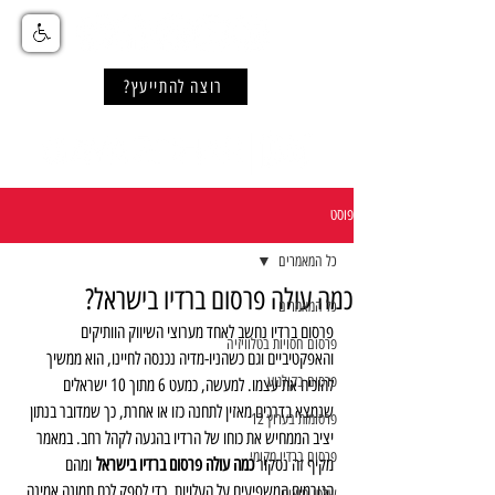
רוצה להתייעץ?
פוסט
כל המאמרים
כמה עולה פרסום ברדיו בישראל?
כל המאמרים
פרסום ברדיו נחשב לאחד מערוצי השיווק הוותיקים 
פרסום חסויות בטלוויזיה
והאפקטיביים וגם כשהניו-מדיה נכנסה לחיינו, הוא ממשיך 
פרסום בקולנוע
להוכיח את עצמו. למעשה, כמעט 6 מתוך 10 ישראלים 
שנמצא בדרכים מאזין לתחנה כזו או אחרת, כך שמדובר בנתון 
פרסומות בערוץ 12
יציב הממחיש את כוחו של הרדיו בהגעה לקהל רחב. במאמר 
פרסום ברדיו מקומי
מקיף זה נסקור 
כמה עולה פרסום ברדיו בישראל
 ומהם 
הגורמים המשפיעים על העלויות. כדי לספק לכם תמונה אמינה 
שלטי חוצות