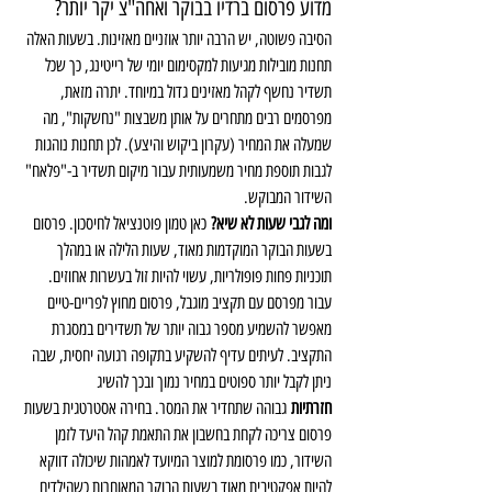
מדוע פרסום ברדיו בבוקר ואחה"צ יקר יותר? 
הסיבה פשוטה, יש הרבה יותר אוזניים מאזינות. בשעות האלה 
תחנות מובילות מגיעות למקסימום יומי של רייטינג, כך שכל 
תשדיר נחשף לקהל מאזינים גדול במיוחד. יתרה מזאת, 
מפרסמים רבים מתחרים על אותן משבצות "נחשקות", מה 
שמעלה את המחיר (עקרון ביקוש והיצע). לכן תחנות נוהגות 
לגבות תוספת מחיר משמעותית עבור מיקום תשדיר ב-"פלאח" 
השידור המבוקש.
ומה לגבי שעות לא שיא?
 כאן טמון פוטנציאל לחיסכון. פרסום 
בשעות הבוקר המוקדמות מאוד, שעות הלילה או במהלך 
תוכניות פחות פופולריות, עשוי להיות זול בעשרות אחוזים. 
עבור מפרסם עם תקציב מוגבל, פרסום מחוץ לפריים-טיים 
מאפשר להשמיע מספר גבוה יותר של תשדירים במסגרת 
התקציב. לעיתים עדיף להשקיע בתקופה רגועה יחסית, שבה 
ניתן לקבל יותר ספוטים במחיר נמוך ובכך להשיג 
חזרתיות
 גבוהה שתחדיר את המסר. בחירה אסטרטגית בשעות 
פרסום צריכה לקחת בחשבון את התאמת קהל היעד לזמן 
השידור, כמו פרסומת למוצר המיועד לאמהות שיכולה דווקא 
להיות אפקטיבית מאוד בשעות הבוקר המאוחרות כשהילדים 