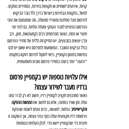
קניות, אירועים לאומיים או תקופות בחירות, המחירים נוסקים. 
למשל, בתקופת הבחירות בישראל בדרך כלל גובר הביקוש 
לפרסום מצד מפלגות ומשרדי ממשלה, מה שמצמצם את זמני 
הפרסום הפנויים למגזר העסקי ומעלה עלויות. גם לפני חגי 
תשרי או פסח, כאשר מפרסמים רבים (קמעונאות, מזון, רכב 
וכו') יוצאים במבצעים, יש התייקרות כללית של מחירי הפרסום 
בגלל הביקוש המוגבר. המשמעות למפרסם היא שאם יש לכם 
גמישות בתזמון הקמפיין, כדאי לשקול לפרסם דווקא בתקופה 
"רגועה" יותר בשנה במחירי פרסום טובים משמעותית.
אילו עלויות נוספות יש בקמפיין פרסום 
ברדיו מעבר לשידור עצמו?
כאשר מתכננים תקציב לקמפיין רדיו, חשוב לא רק לברר כמה 
עולה זמן אוויר בתחנה, אלא גם לחשב את 
הוצאות ההפקה 
והקריאייטיב
 הנלוות. למעשה, רבים נוטים לשכוח שהפקת 
פרסומת רדיו מקצועית עולה כסף בפני עצמה, אך השקעה זו 
חיונית כדי שהקמפיין יישא פרי. להלן העלויות הנוספות 