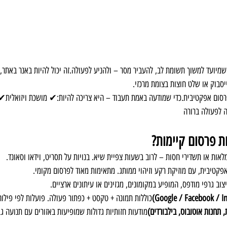
שמיועד למשוך תשומת לב, להעביר מסר – ולהניע לפעולה.זה יכול להיות באנר באתר, ת
יסבוק או שלט חוצות בצומת מרכזי.
פרסום אפקטיבית.כדי שמודעה באמת תעבוד – היא צריכה להיות:✔ מושכת ויזואלית
 לפעולה ברורה
ות פרסום קיימות?
לאות או תשדירי חסות – לרוב בשעות צפיית שיא. בנויות על תסריט, וידאו וסאונד.
אפקטיבית, עם מוזיקת רקע וזיהוי ממותג. מתאימות מאוד לפרסום מקומי.
צוב גרפי מודפס, המופיע במקומונים, מגזינים או עיתונים ארציים.
כוללות תמונה + טקסט + כפתור פעולה. פועלות לפי פילו
 תחנות אוטובוס, בילבורדים)
מודעות חזותיות גדולות שמופיעות באזורים עם תנועה גב