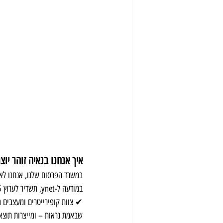
איך אנחנו בגאיה זוהר יו
במודעה ל-ynet, תשדיר לערוץ 15, שלט חוצות בגשר השלום או קמפיין פייסבוק – אנחנו מעצבים, כותבים ומנהלים עבורך את כל התהליך.
✔ צוות קופירייטרים ומעצבים 
שבאמת נראות – ומייצרות תוצא