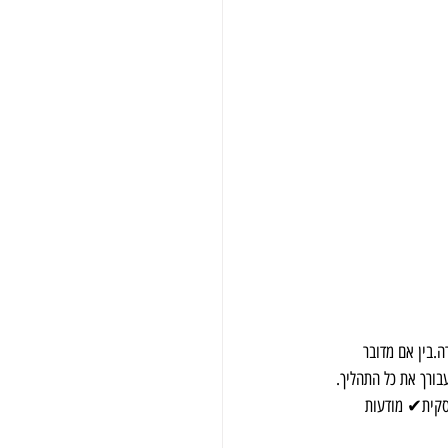
מסר ולמטרה.בין אם מדובר 
סקית✔ מודעות 