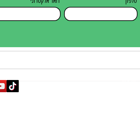
טלפון
דואר אלקטרוני
מצאו 
פרסום בספורט
שאלת מיליארד הדולר ב-2026, איך לבחור
משרד פר
תוכן שיווקי
משרד פרסום ולא להתחרט?
נכון?
פרסום ברשתות חברתיות
שיווק דיגיטלי לעסקים
פרסומות בערוץ 12
פרסום בטלוויזיה
פרסום ב-i24News