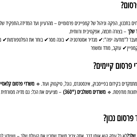
רסום?
ם בתכנון, הפקה וניהול של קמפיינים פרסומיים – מהרעיון ועד המדידה.התפקיד של
 שלך
 – בצורה חכמה, אפקטיבית ורווחית.
עבר ל"מודעה יפה":✔ מגדיר אסטרטגיה✔ בונה מסר✔ בוחר את הפלטפורמות✔ מפיק
פיין✔ עוקב, מודד ומשפר
י פרסום קיימים?
מתמקדים בקידום בפייסבוק, אינסטגרם, גוגל, טיקטוק ועוד.🔹 
משרדי פרסום קלאסיי
יתונות מודפסת.🔹 
משרדים משולבים (360°)
 – מציעים את הכל: גם מדיה מסורתית ו
פרסום נכון?
 שלך?
לא כל עסק הוא אותו דבר. אתה צריך משרד שמבין את העולם שלך – ושיודע לפנ