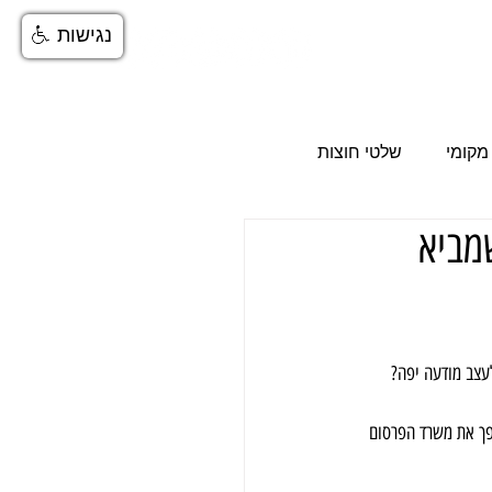
נגישות
More
מקומי
שלטי חוצות
מביא
סום ב-ynet
לעצב מודעה יפה?
פך את משרד הפרסום 