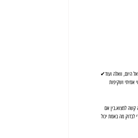
וצי טלוויזיה (ערוץ 15, ערוץ 14)✔ התמחות בפרסום כתבות תדמית באתרים כמו Ynet, ישראל היום, וואלה ועוד✔ 
י אמיתי ושקיפות 
 קשה למצוא.בין אם 
 לבדוק מה באמת יכול 